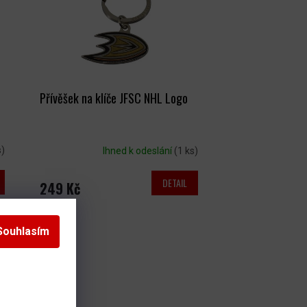
Přívěšek na klíče JFSC NHL Logo
s)
Ihned k odeslání
(1 ks)
DETAIL
249 Kč
Souhlasím