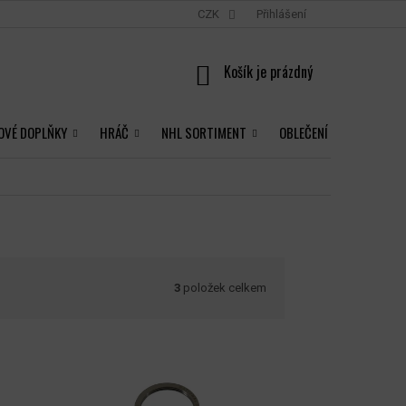
CZK
Přihlášení
NÁKUPNÍ
KOŠÍK
OVÉ DOPLŇKY
HRÁČ
NHL SORTIMENT
OBLEČENÍ
3
položek celkem