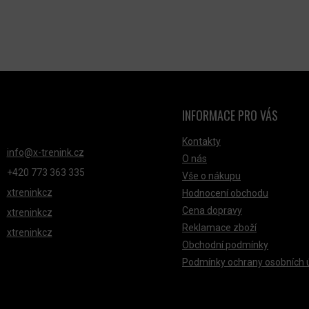
INFORMACE PRO VÁS
NTAKT
Kontakty
info
@
x-trenink.cz
O nás
+420 ‭773 363 335
Vše o nákupu
xtreninkcz
Hodnocení obchodu
Cena dopravy
xtreninkcz
Reklamace zboží
xtreninkcz
Obchodní podmínky
Podmínky ochrany osobních 