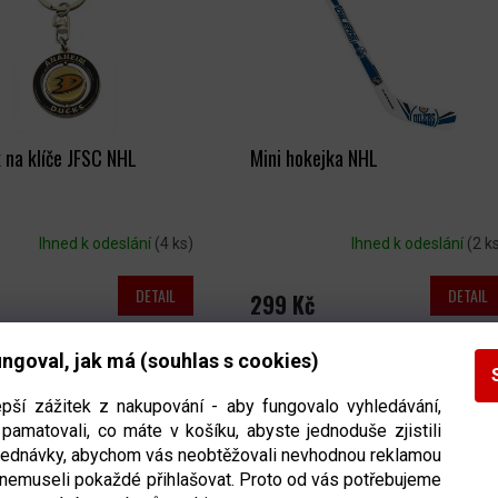
 na klíče JFSC NHL
Mini hokejka NHL
Ihned k odeslání
(4 ks)
Ihned k odeslání
(2 k
DETAIL
DETAIL
299 Kč
ngoval, jak má (souhlas s cookies)
O
V
epší zážitek z nakupování - aby fungovalo vyhledávání,
pamatovali, co máte v košíku, abyste jednoduše zjistili
L
bjednávky, abychom vás neobtěžovali nevhodnou reklamou
Á
 nemuseli pokaždé přihlašovat. Proto od vás potřebujeme