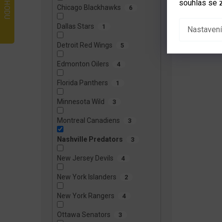
souhlas se 
Chicago Blackhawks
6
Dallas Stars
1
Nastavení
Detroit Red Wings
5
Edmonton Oilers
4
Florida Panthers
1
Minnesota Wild
3
Montreal Canadiens
3
Nashville Predators
3
New Jersey Devils
4
New York Islanders
2
New York Rangers
4
Ottawa Senators
3