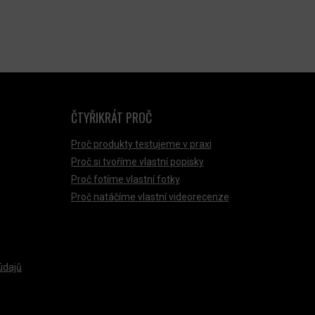
ČTYŘIKRÁT PROČ
Proč produkty testujeme v praxi
Proč si tvoříme vlastní popisky
Proč fotíme vlastní fotky
Proč natáčíme vlastní videorecenze
údajů