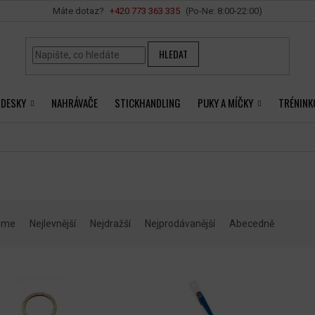
Vše o nákupu
+420 ‭773 363 335
HLEDAT
 DESKY
NAHRÁVAČE
STICKHANDLING
PUKY A MÍČKY
TRÉNINK
eme
Nejlevnější
Nejdražší
Nejprodávanější
Abecedně