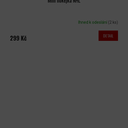
Mini hokejka NHL
Ihned k odeslání
(2 ks)
DETAIL
299 Kč