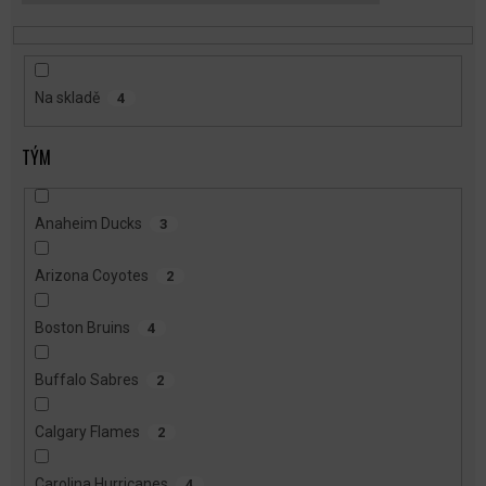
T
Ů
Na skladě
4
TÝM
Anaheim Ducks
3
Arizona Coyotes
2
Boston Bruins
4
Buffalo Sabres
2
Calgary Flames
2
Carolina Hurricanes
4