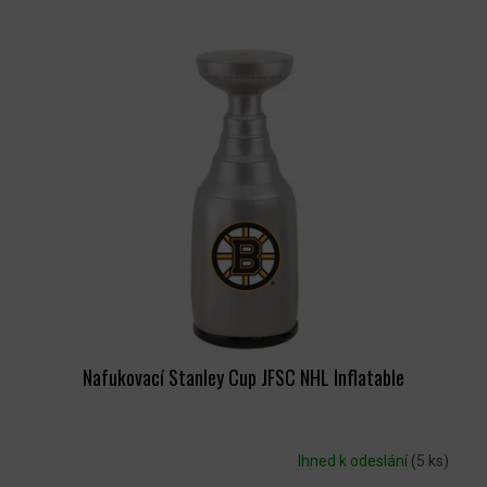
V
Ý
P
I
S
P
R
O
D
U
K
T
Ů
Nafukovací Stanley Cup JFSC NHL Inflatable
Ihned k odeslání
(5 ks)