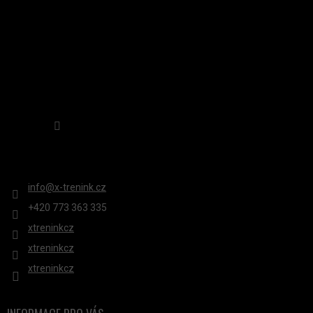
Í
P
R
V
K
Y
V
Sledovat na Instagramu
Ý
P
KONTAKT
I
S
info
@
x-trenink.cz
U
+420 ‭773 363 335
xtreninkcz
xtreninkcz
xtreninkcz