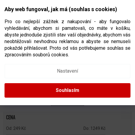
Přejít
NÁKUPNÍ
na
CZK
Aby web fungoval, jak má (souhlas s cookies)
obsah
KOŠÍK
Pro co nejlepší zážitek z nakupování - aby fungovalo
vyhledávání, abychom si pamatovali, co máte v košíku,
abyste jednoduše zjistili stav vaší objednávky, abychom vás
neobtěžovali nevhodnou reklamou a abyste se nemuseli
OSTATNÍ DOPLŇKY NHL
pokaždé přihlašovat. Proto od vás potřebujeme souhlas se
zpracováním souborů cookies.
Ř
A
Doporučujeme
Nejlevnější
Nejdražší
Nejprodávanější
Nastavení
Z
E
Abecedně
N
Souhlasím
Í
P
ZAVŘÍT FILTR
R
O
CENA
D
U
249
Kč
1249
Kč
K