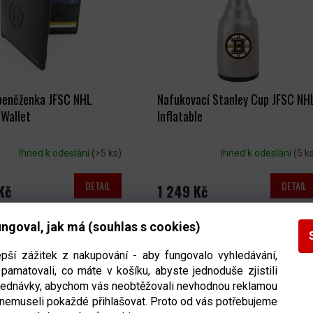
peněženka JFSC NHL
Nafukovací Stanley Cup JFSC NH
 Wallet
Inflatable
Ihned k odeslání
(>5 ks)
Ihned k odeslání
(5 k
DETAIL
DETAIL
Kč
1 249 Kč
ngoval, jak má (souhlas s cookies)
epší zážitek z nakupování - aby fungovalo vyhledávání,
pamatovali, co máte v košíku, abyste jednoduše zjistili
bjednávky, abychom vás neobtěžovali nevhodnou reklamou
 nemuseli pokaždé přihlašovat. Proto od vás potřebujeme