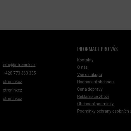
INFORMACE PRO VÁS
NTAKT
Kontakty
info
@
x-trenink.cz
O nás
+420 ‭773 363 335
Vše o nákupu
xtreninkcz
Hodnocení obchodu
Cena dopravy
xtreninkcz
Reklamace zboží
xtreninkcz
Obchodní podmínky
Podmínky ochrany osobních 