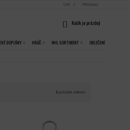
CZK
Přihlášení
NÁKUPNÍ
KOŠÍK
OVÉ DOPLŇKY
HRÁČ
NHL SORTIMENT
OBLEČENÍ
5
položek celkem