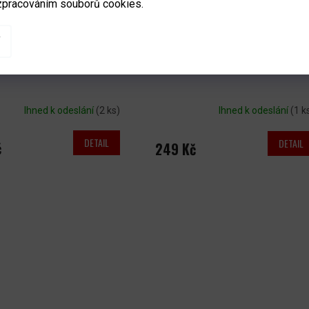
zpracováním souborů cookies.
kejka NHL
Přívěšek na klíče JFSC NHL Logo
Ihned k odeslání
(2 ks)
Ihned k odeslání
(1 k
DETAIL
DETAIL
č
249 Kč
O
V
L
Á
D
A
C