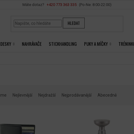
Vše o nákupu
+420 ‭773 363 335
HLEDAT
 DESKY
NAHRÁVAČE
STICKHANDLING
PUKY A MÍČKY
TRÉNINK
eme
Nejlevnější
Nejdražší
Nejprodávanější
Abecedně