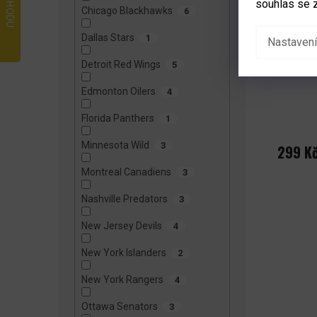
souhlas se 
Chicago Blackhawks
6
Dallas Stars
1
Nastavení
Mini ho
Detroit Red Wings
5
Edmonton Oilers
4
Florida Panthers
1
Minnesota Wild
3
299 K
Montreal Canadiens
3
Nashville Predators
3
New Jersey Devils
4
New York Islanders
2
New York Rangers
4
Ottawa Senators
3