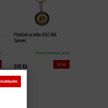
L
Přívěšek na klíče JFSC NHL
Spinner
s)
Ihned k odeslání
(4 ks)
DETAIL
310 Kč
Souhlasím