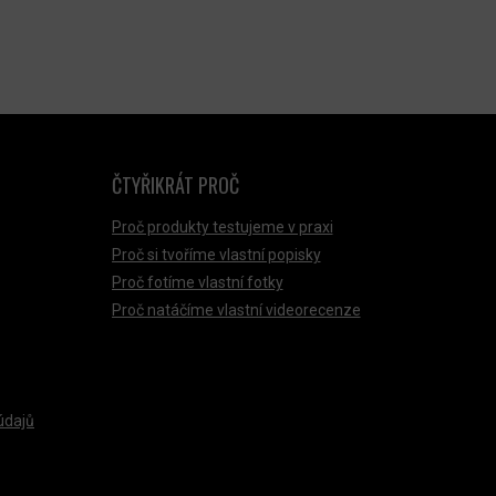
ČTYŘIKRÁT PROČ
Proč produkty testujeme v praxi
Proč si tvoříme vlastní popisky
Proč fotíme vlastní fotky
Proč natáčíme vlastní videorecenze
údajů