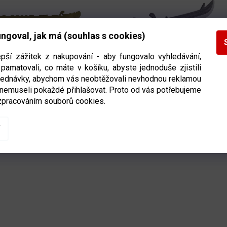
ngoval, jak má (souhlas s cookies)
epší zážitek z nakupování - aby fungovalo vyhledávání,
pamatovali, co máte v košíku, abyste jednoduše zjistili
ic do bruslí Bauer EDGE
Nůž Bauer Tuuk LS Carbonlite
bjednávky, abychom vás neobtěžovali nevhodnou reklamou
ost senior
Edge
 nemuseli pokaždé přihlašovat. Proto od vás potřebujeme
zpracováním souborů cookies.
Ihned k odeslání
(3 ks)
Ihned k odeslání
(1 k
DETAIL
DETAIL
Kč
5 219 Kč
O
V
L
Á