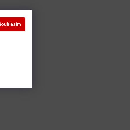
Souhlasím
s)