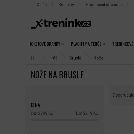
Přejít
O nás
Kontakty
Hodnocení obchodu
na
obsah
HOKEJOVÉ BRANKY
PLACHTY A TERČE
TRÉNINKOVÉ
Domů
Hráč
Brusle
Nože
NOŽE NA BRUSLE
P
Ř
O
A
Doporučuj
S
Z
CENA
T
E
R
N
2799
Kč
5219
Kč
V
A
Í
Ý
N
P
P
N
R