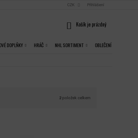
CZK
Přihlášení
NÁKUPNÍ
KOŠÍK
OVÉ DOPLŇKY
HRÁČ
NHL SORTIMENT
OBLEČENÍ
2
položek celkem