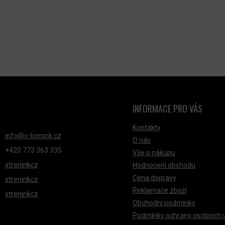
D
A
C
Í
P
R
V
K
Y
INFORMACE PRO VÁS
NTAKT
V
Ý
Kontakty
info
@
x-trenink.cz
O nás
P
+420 ‭773 363 335
Vše o nákupu
I
xtreninkcz
Hodnocení obchodu
S
Cena dopravy
xtreninkcz
U
Reklamace zboží
xtreninkcz
Obchodní podmínky
Podmínky ochrany osobních 