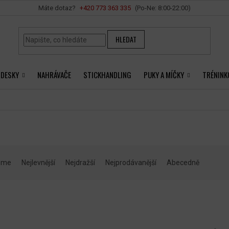
Vše o nákupu
+420 ‭773 363 335
HLEDAT
 DESKY
NAHRÁVAČE
STICKHANDLING
PUKY A MÍČKY
TRÉNINK
eme
Nejlevnější
Nejdražší
Nejprodávanější
Abecedně