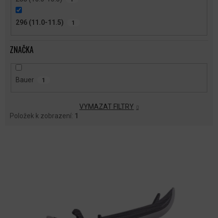
296 (11.0-11.5)
1
ZNAČKA
Bauer
1
VYMAZAT FILTRY
Položek k zobrazení:
1
V
Ý
P
I
S
P
R
O