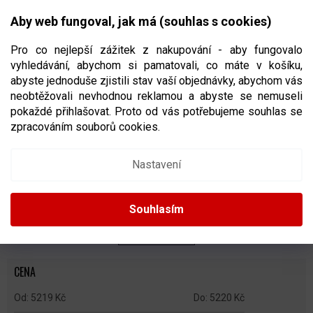
Přejít
NÁKUPNÍ
na
CZK
Aby web fungoval, jak má (souhlas s cookies)
obsah
KOŠÍK
Pro co nejlepší zážitek z nakupování - aby fungovalo
vyhledávání, abychom si pamatovali, co máte v košíku,
abyste jednoduše zjistili stav vaší objednávky, abychom vás
neobtěžovali nevhodnou reklamou a abyste se nemuseli
NOŽE NA BRUSLE
pokaždé přihlašovat. Proto od vás potřebujeme souhlas se
zpracováním souborů cookies.
Ř
A
Doporučujeme
Nejlevnější
Nejdražší
Nejprodávanější
Nastavení
Z
E
Abecedně
N
Souhlasím
Í
P
ZAVŘÍT FILTR
R
O
CENA
D
U
5219
Kč
5220
Kč
K