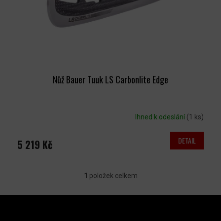
D
U
K
T
Ů
Nůž Bauer Tuuk LS Carbonlite Edge
Ihned k odeslání
(1 ks)
DETAIL
5 219 Kč
1
položek celkem
O
V
Z
L
Á