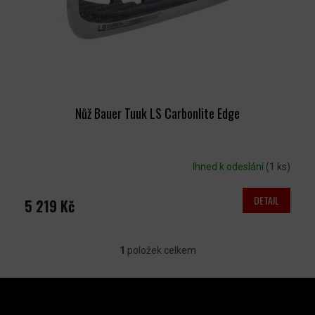
D
U
K
T
Ů
Nůž Bauer Tuuk LS Carbonlite Edge
Ihned k odeslání
(1 ks)
DETAIL
5 219 Kč
1
položek celkem
O
V
Z
L
Á