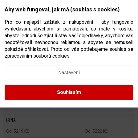
Přejít
NÁKUPNÍ
na
CZK
Aby web fungoval, jak má (souhlas s cookies)
obsah
KOŠÍK
Pro co nejlepší zážitek z nakupování - aby fungovalo
vyhledávání, abychom si pamatovali, co máte v košíku,
abyste jednoduše zjistili stav vaší objednávky, abychom vás
neobtěžovali nevhodnou reklamou a abyste se nemuseli
NOŽE NA BRUSLE
pokaždé přihlašovat. Proto od vás potřebujeme souhlas se
zpracováním souborů cookies.
Ř
A
Doporučujeme
Nejlevnější
Nejdražší
Nejprodávanější
Nastavení
Z
E
Abecedně
N
Souhlasím
Í
P
ZAVŘÍT FILTR
R
O
CENA
D
U
5219
Kč
5220
Kč
K