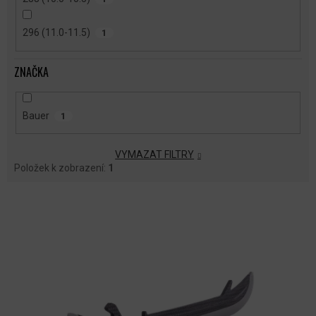
296 (11.0-11.5)
1
ZNAČKA
Bauer
1
VYMAZAT FILTRY
Položek k zobrazení:
1
V
Ý
P
I
S
P
R
O