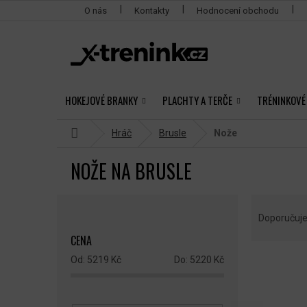
Přejít
O nás
Kontakty
Hodnocení obchodu
na
obsah
HOKEJOVÉ BRANKY
PLACHTY A TERČE
TRÉNINKOVÉ
Domů
Hráč
Brusle
Nože
NOŽE NA BRUSLE
P
Ř
O
A
Doporučuj
S
Z
CENA
T
E
R
N
5219
Kč
5220
Kč
V
A
Í
Ý
N
P
P
N
R