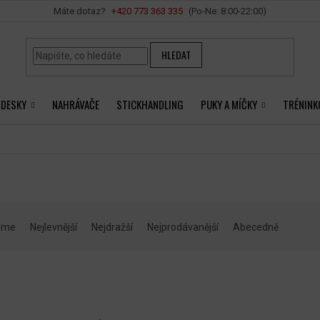
Vše o nákupu
+420 ‭773 363 335
HLEDAT
 DESKY
NAHRÁVAČE
STICKHANDLING
PUKY A MÍČKY
TRÉNINK
eme
Nejlevnější
Nejdražší
Nejprodávanější
Abecedně