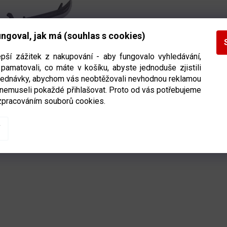
ngoval, jak má (souhlas s cookies)
epší zážitek z nakupování - aby fungovalo vyhledávání,
pamatovali, co máte v košíku, abyste jednoduše zjistili
er Tuuk LS Carbonlite
bjednávky, abychom vás neobtěžovali nevhodnou reklamou
 nemuseli pokaždé přihlašovat. Proto od vás potřebujeme
zpracováním souborů cookies.
Ihned k odeslání
(1 ks)
DETAIL
Kč
O
V
L
Á