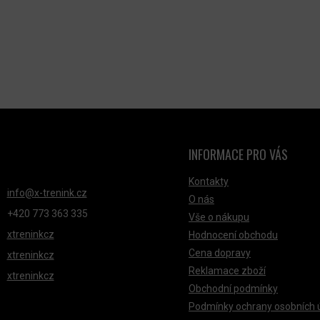
D
A
C
Í
P
R
V
K
Y
INFORMACE PRO VÁS
NTAKT
V
Ý
Kontakty
info
@
x-trenink.cz
O nás
P
+420 ‭773 363 335
Vše o nákupu
I
xtreninkcz
Hodnocení obchodu
S
Cena dopravy
xtreninkcz
U
Reklamace zboží
xtreninkcz
Obchodní podmínky
Podmínky ochrany osobních 