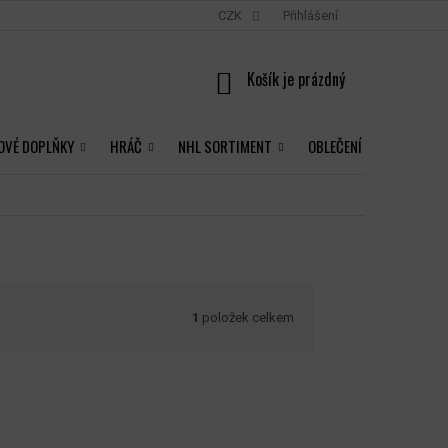
CZK
Přihlášení
NÁKUPNÍ
KOŠÍK
OVÉ DOPLŇKY
HRÁČ
NHL SORTIMENT
OBLEČENÍ
1
položek celkem