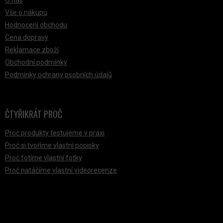
O nás
Vše o nákupu
Hodnocení obchodu
Cena dopravy
Reklamace zboží
Obchodní podmínky
Podmínky ochrany osobních údajů
ČTYŘIKRÁT PROČ
Proč produkty testujeme v praxi
Proč si tvoříme vlastní popisky
Proč fotíme vlastní fotky
Proč natáčíme vlastní videorecenze
PŘIJÍMÁME ONLINE PLATBY