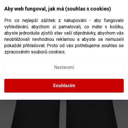
Přejít
NÁKUPNÍ
na
CZK
Aby web fungoval, jak má (souhlas s cookies)
obsah
KOŠÍK
Pro co nejlepší zážitek z nakupování - aby fungovalo
vyhledávání, abychom si pamatovali, co máte v košíku,
abyste jednoduše zjistili stav vaší objednávky, abychom vás
neobtěžovali nevhodnou reklamou a abyste se nemuseli
NÁVLEKY NA HOLENĚ WINNWELL BLACK
pokaždé přihlašovat. Proto od vás potřebujeme souhlas se
zpracováním souborů cookies.
89811/89362
Nastavení
Souhlasím