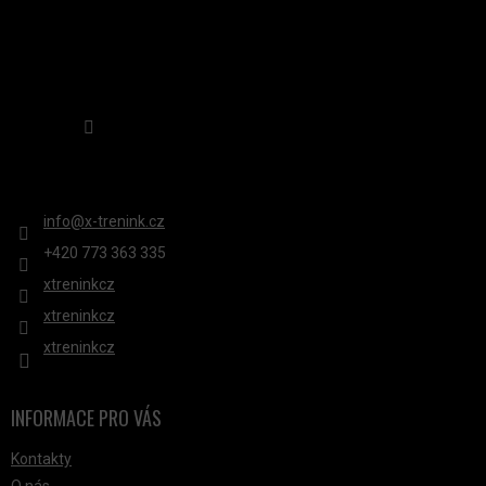
Sledovat na Instagramu
KONTAKT
info
@
x-trenink.cz
+420 ‭773 363 335
xtreninkcz
xtreninkcz
xtreninkcz
INFORMACE PRO VÁS
Kontakty