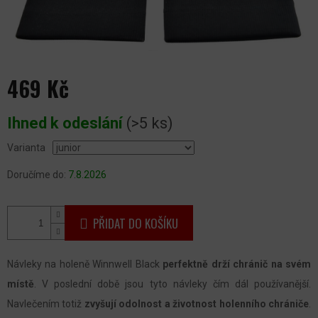
469 Kč
Měrná
Ihned k odeslání
(>5 ks)
cena:
Varianta
Doručíme do:
7.8.2026
PŘIDAT DO KOŠÍKU
Návleky na holeně Winnwell Black
perfektně drží chránič na svém
místě
. V poslední době jsou tyto návleky čím dál používanější.
Navlečením totiž
zvyšují odolnost a životnost holenního chrániče
.