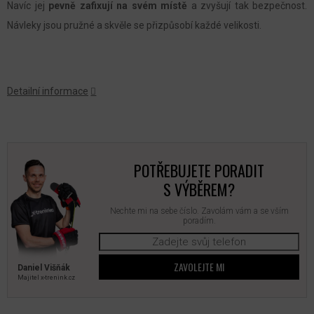
Navíc jej
pevně zafixují na svém místě
a zvyšují tak bezpečnost.
Návleky jsou pružné a skvěle se přizpůsobí každé velikosti.
Detailní informace
POTŘEBUJETE PORADIT
S VÝBĚREM?
Nechte mi na sebe číslo. Zavolám vám a se vším
poradím.
ZAVOLEJTE MI
Daniel Višňák
Majitel x‑trenink.cz