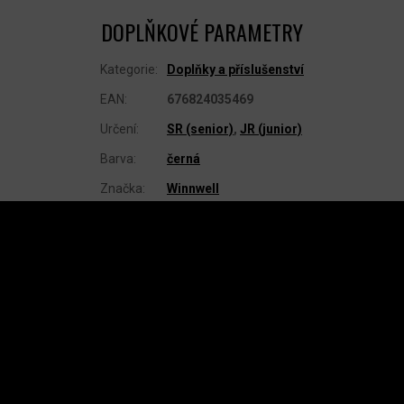
DOPLŇKOVÉ PARAMETRY
Kategorie
:
Doplňky a příslušenství
EAN
:
676824035469
Určení
:
SR (senior)
,
JR (junior)
Barva
:
černá
Značka
:
Winnwell
Z
Á
P
A
INSTAGRAM
T
Í