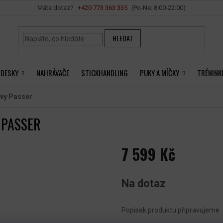
Vše o nákupu
+420 ‭773 363 335
HLEDAT
 DESKY
NAHRÁVAČE
STICKHANDLING
PUKY A MÍČKY
TRÉNINK
vy Passer
 PASSER
7 599 Kč
Měrná
cena:
Na dotaz
Popisek produktu připravujeme