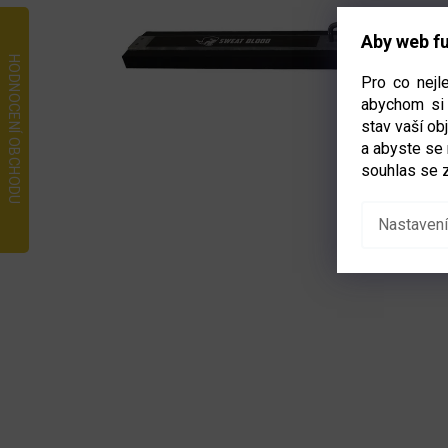
Aby web fu
Pro co nejl
abychom si 
stav vaší o
a abyste se
souhlas se 
Nastavení