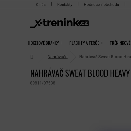
Přejít
O nás
Kontakty
Hodnocení obchodu
na
obsah
HOKEJOVÉ BRANKY
PLACHTY A TERČE
TRÉNINKOVÉ
Domů
Nahrávače
Nahrávač Sweat Blood Hea
NAHRÁVAČ SWEAT BLOOD HEAVY
89811/97538