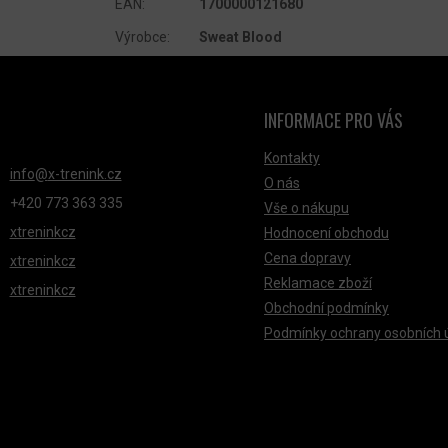
EAN
:
1700000121680
Výrobce
:
Sweat Blood
INFORMACE PRO VÁS
NTAKT
Kontakty
info
@
x-trenink.cz
O nás
+420 ‭773 363 335
Vše o nákupu
xtreninkcz
Hodnocení obchodu
Cena dopravy
xtreninkcz
Reklamace zboží
xtreninkcz
Obchodní podmínky
Podmínky ochrany osobních 