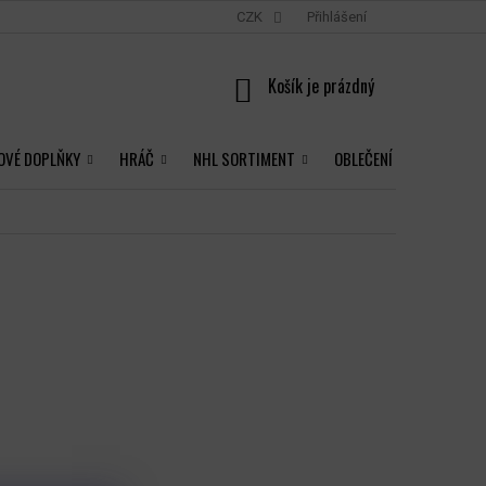
CZK
Přihlášení
NÁKUPNÍ
KOŠÍK
OVÉ DOPLŇKY
HRÁČ
NHL SORTIMENT
OBLEČENÍ