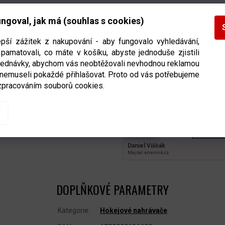
Detailní informace
ngoval, jak má (souhlas s cookies)
epší zážitek z nakupování - aby fungovalo vyhledávání,
pamatovali, co máte v košíku, abyste jednoduše zjistili
bjednávky, abychom vás neobtěžovali nevhodnou reklamou
 nemuseli pokaždé přihlašovat. Proto od vás potřebujeme
POTŘE
zpracováním souborů cookies.
Nechte mi
Daniel Višňák
Majitel x‑trenink.cz
DOPLŇKOVÉ PARAMETRY
Kategorie
:
Hokejové nahrávače