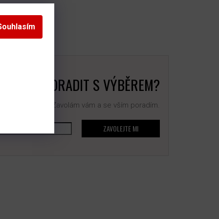
Souhlasím
BUJETE PORADIT S VÝBĚREM?
 na sebe číslo. Zavolám vám a se vším poradím.
ZAVOLEJTE MI