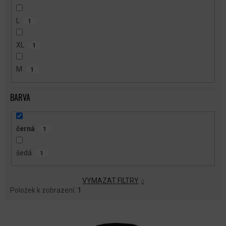
L
1
XL
1
M
1
BARVA
černá
1
šedá
1
VYMAZAT FILTRY
Položek k zobrazení:
1
V