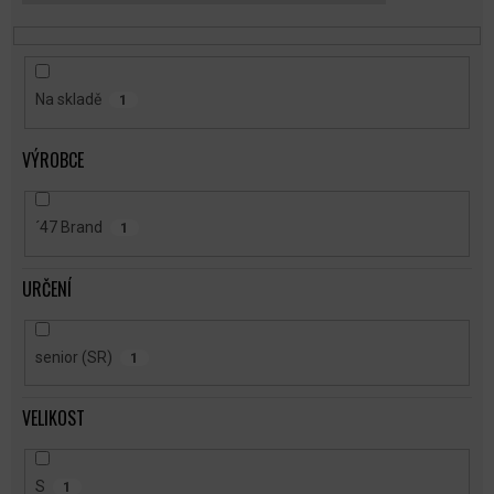
T
Ů
Na skladě
1
VÝROBCE
´47 Brand
1
URČENÍ
senior (SR)
1
VELIKOST
S
1