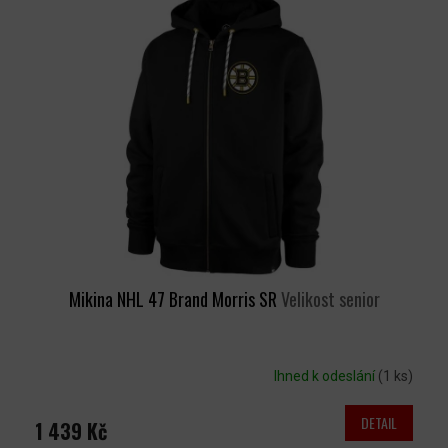
Ý
P
I
S
P
R
O
D
U
K
T
Ů
Mikina NHL 47 Brand Morris SR
Velikost senior
Ihned k odeslání
(1 ks)
DETAIL
1 439 Kč