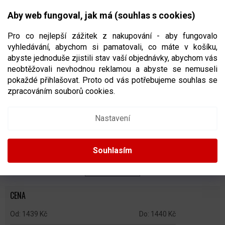
Přejít
NÁKUPNÍ
na
CZK
Aby web fungoval, jak má (souhlas s cookies)
obsah
KOŠÍK
Pro co nejlepší zážitek z nakupování - aby fungovalo
vyhledávání, abychom si pamatovali, co máte v košíku,
abyste jednoduše zjistili stav vaší objednávky, abychom vás
neobtěžovali nevhodnou reklamou a abyste se nemuseli
MIKINY
pokaždé přihlašovat. Proto od vás potřebujeme souhlas se
zpracováním souborů cookies.
Ř
A
Doporučujeme
Nejlevnější
Nejdražší
Nejprodávanější
Nastavení
Z
E
Abecedně
N
Souhlasím
Í
P
ZAVŘÍT FILTR
R
O
CENA
D
U
1439
Kč
1440
Kč
K