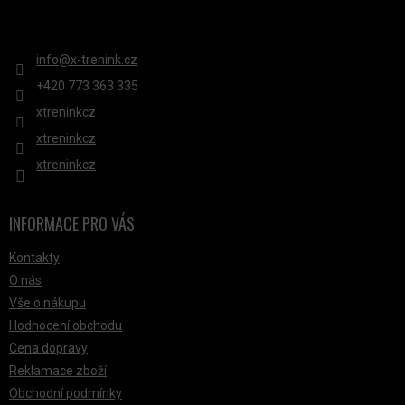
P
KONTAKT
I
S
info
@
x-trenink.cz
U
+420 ‭773 363 335
xtreninkcz
xtreninkcz
xtreninkcz
INFORMACE PRO VÁS
Kontakty
O nás
Vše o nákupu
Hodnocení obchodu
Cena dopravy
Reklamace zboží
Obchodní podmínky