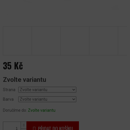
35 Kč
Měrná
Zvolte variantu
cena:
Strana
Barva
Doručíme do:
Zvolte variantu
PŘIDAT DO KOŠÍKU