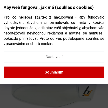
Přejít
NÁKUPNÍ
na
CZK
Aby web fungoval, jak má (souhlas s cookies)
obsah
KOŠÍK
Pro co nejlepší zážitek z nakupování - aby fungovalo
vyhledávání, abychom si pamatovali, co máte v košíku,
abyste jednoduše zjistili stav vaší objednávky, abychom vás
neobtěžovali nevhodnou reklamou a abyste se nemuseli
KRYTKA ŠROUBŮ HEJDUK EVO
pokaždé přihlašovat. Proto od vás potřebujeme souhlas se
zpracováním souborů cookies.
Nastavení
Souhlasím