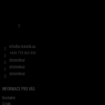
Sledovat na Instagramu
KONTAKT
info
@
x-trenink.cz
+420 ‭773 363 335
xtreninkcz
xtreninkcz
xtreninkcz
INFORMACE PRO VÁS
Kontakty
O nás