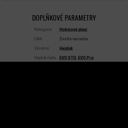
DOPLŇKOVÉ PARAMETRY
Kategorie
:
Hokejové plexi
EAN
:
Zvolte variantu
Výrobce
:
Hejduk
Hejduk řada
:
EVO STD
,
EVO Pro
Z
Á
P
A
INSTAGRAM
T
Í