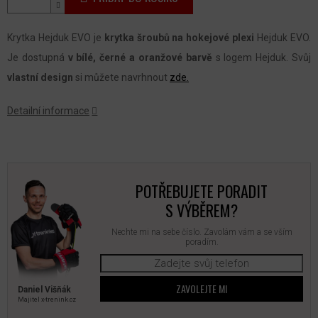
Krytka Hejduk EVO je
krytka šroubů na hokejové plexi
Hejduk EVO.
Je dostupná
v bílé, černé a oranžové barvě
s logem Hejduk. Svůj
vlastní design
si můžete navrhnout
zde.
Detailní informace
POTŘEBUJETE PORADIT
S VÝBĚREM?
Nechte mi na sebe číslo. Zavolám vám a se vším
poradím.
ZAVOLEJTE MI
Daniel Višňák
Majitel x‑trenink.cz