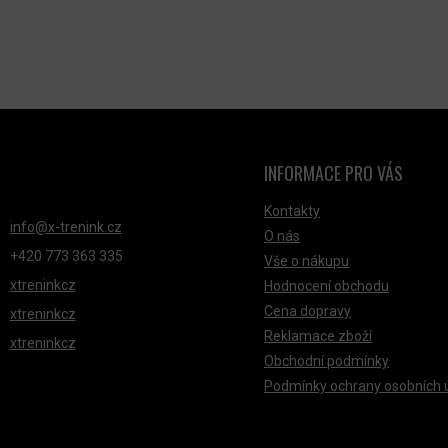
INFORMACE PRO VÁS
NTAKT
Kontakty
info
@
x-trenink.cz
O nás
+420 ‭773 363 335
Vše o nákupu
xtreninkcz
Hodnocení obchodu
Cena dopravy
xtreninkcz
Reklamace zboží
xtreninkcz
Obchodní podmínky
Podmínky ochrany osobních 