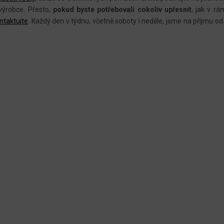
Í
ýrobce. Přesto,
pokud byste potřebovali cokoliv upřesnit
, jak v r
P
ntaktujte
.
Každý den v týdnu, včetně soboty i neděle, jsme na příjmu od 
R
V
K
Y
V
Ý
P
I
S
U