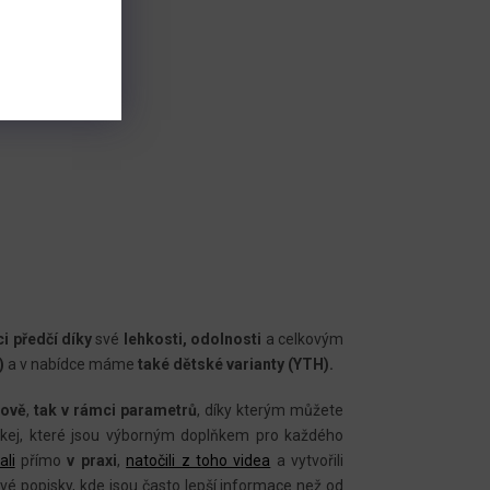
i předčí díky
své
lehkosti, odolnosti
a celkovým
)
a v nabídce máme
také dětské varianty (YTH).
tově
,
tak v rámci parametrů
, díky kterým můžete
kej, které jsou výborným doplňkem pro každého
ali
přímo
v praxi
,
natočili z toho videa
a vytvořili
ivé popisky, kde jsou často lepší informace než od