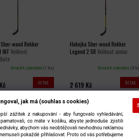
 Sher-wood Rekker
Hokejka Sher-wood Rekker
1 INT
Velikost
Legend 2 SR
Velikost senior
diate
Ihned k odeslání
(1 ks)
Ihned k odeslání
(4 k
DETAIL
DETAIL
Kč
2 619 Kč
ngoval, jak má (souhlas s cookies)
epší zážitek z nakupování - aby fungovalo vyhledávání,
pamatovali, co máte v košíku, abyste jednoduše zjistili
bjednávky, abychom vás neobtěžovali nevhodnou reklamou
 nemuseli pokaždé přihlašovat. Proto od vás potřebujeme