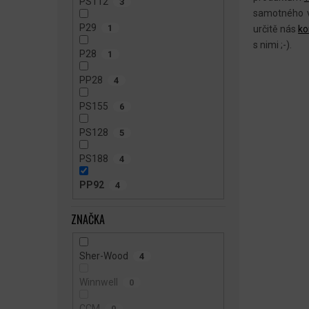
PS112
3
samotného v
P29
1
určitě nás
ko
s nimi ;-).
P28
1
PP28
4
PS155
6
PS128
5
PS188
4
PP92
4
ZNAČKA
Sher-Wood
4
Winnwell
0
CCM
0