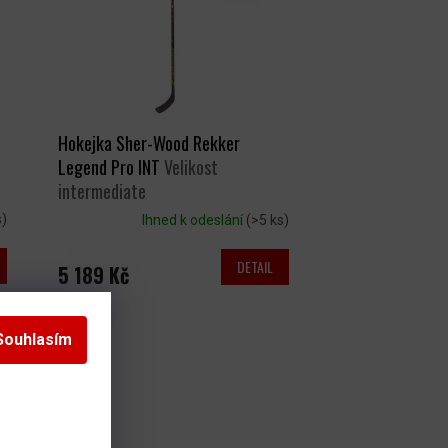
Hokejka Sher-Wood Rekker
Legend Pro INT
Velikost
intermediate
s)
Ihned k odeslání
(>5 ks)
DETAIL
5 189 Kč
Souhlasím