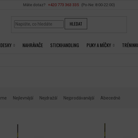
Vše o nákupu
+420 ‭773 363 335
HLEDAT
 DESKY
NAHRÁVAČE
STICKHANDLING
PUKY A MÍČKY
TRÉNINK
eme
Nejlevnější
Nejdražší
Nejprodávanější
Abecedně