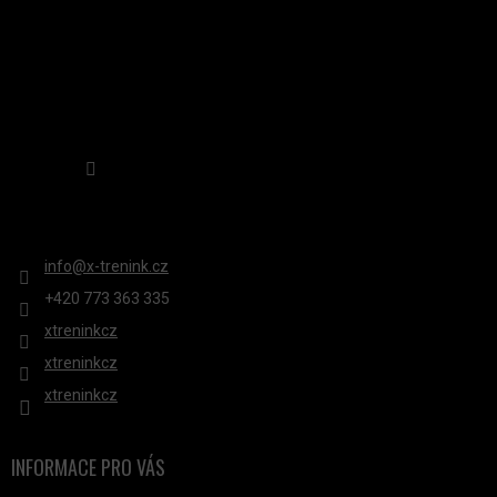
Sledovat na Instagramu
KONTAKT
info
@
x-trenink.cz
+420 ‭773 363 335
xtreninkcz
xtreninkcz
xtreninkcz
INFORMACE PRO VÁS