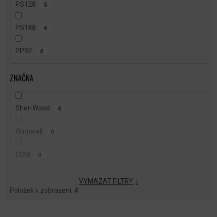
PS128
5
PS188
4
PP92
4
ZNAČKA
Sher-Wood
4
Winnwell
0
CCM
0
VYMAZAT FILTRY
Položek k zobrazení:
4
V