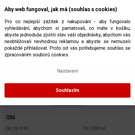
Přejít
NÁKUPNÍ
na
CZK
Aby web fungoval, jak má (souhlas s cookies)
obsah
KOŠÍK
Pro co nejlepší zážitek z nakupování - aby fungovalo
vyhledávání, abychom si pamatovali, co máte v košíku,
abyste jednoduše zjistili stav vaší objednávky, abychom vás
neobtěžovali nevhodnou reklamou a abyste se nemuseli
KOMPOZITOVÉ HOKEJKY
pokaždé přihlašovat. Proto od vás potřebujeme souhlas se
zpracováním souborů cookies.
Ř
A
Doporučujeme
Nejlevnější
Nejdražší
Nejprodávanější
Nastavení
Z
E
Abecedně
N
Souhlasím
Í
P
ZAVŘÍT FILTR
R
O
CENA
D
U
2619
Kč
5285
Kč
K