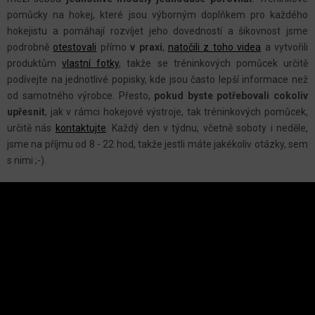
R
pomůcky na hokej, které jsou výborným doplňkem pro každého
V
hokejistu a pomáhají rozvíjet jeho dovedností a šikovnost jsme
K
podrobně
otestovali
přímo
v praxi
,
natočili z toho videa
a vytvořili
Y
produktům
vlastní fotky
, takže se tréninkových pomůcek určitě
podívejte na jednotlivé popisky, kde jsou často lepší informace než
V
od samotného výrobce. Přesto,
pokud byste potřebovali cokoliv
Ý
upřesnit
, jak v rámci hokejové výstroje, tak tréninkových pomůcek,
P
určitě nás
kontaktujte
.
Každý den v týdnu, včetně soboty i neděle,
I
jsme na příjmu od 8 - 22 hod, takže jestli máte jakékoliv otázky, sem
S
s nimi ;-).
U
Z
Á
P
A
INSTAGRAM
T
Í