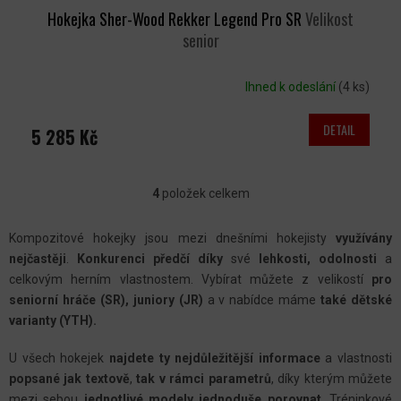
Hokejka Sher-Wood Rekker Legend Pro SR
Velikost
senior
Ihned k odeslání
(4 ks)
DETAIL
5 285 Kč
4
položek celkem
O
V
Kompozitové hokejky jsou mezi dnešními hokejisty
využívány
L
nejčastěji
.
Konkurenci předčí díky
své
lehkosti, odolnosti
a
Á
celkovým herním vlastnostem. Vybírat můžete z velikostí
pro
D
seniorní hráče (SR), juniory (JR)
a v nabídce máme
také dětské
A
varianty (YTH).
C
U všech hokejek
najdete ty nejdůležitější informace
a vlastnosti
Í
popsané jak textově
,
tak v rámci parametrů
, díky kterým můžete
P
mezi sebou
jednotlivé modely jednoduše porovnat
. Tréninkové