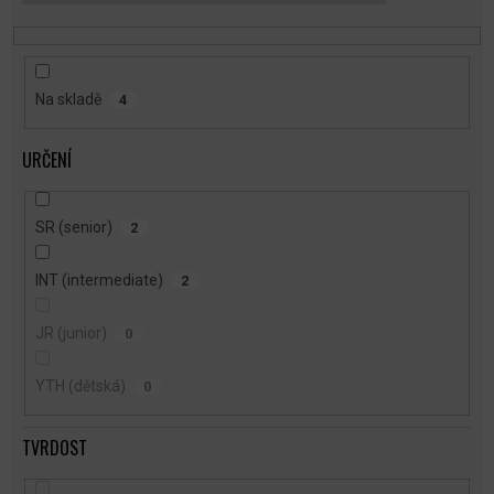
T
Ů
Na skladě
4
URČENÍ
SR (senior)
2
INT (intermediate)
2
JR (junior)
0
YTH (dětská)
0
TVRDOST