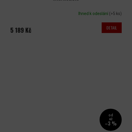
Ihned k odeslání
(>5 ks)
DETAIL
5 189 Kč
od
až
–3 %