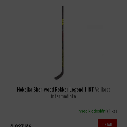
Ý
P
I
S
P
R
O
D
U
K
T
Ů
Hokejka Sher-wood Rekker Legend 1 INT
Velikost
intermediate
Ihned k odeslání
(1 ks)
DETAIL
4 037 Kč