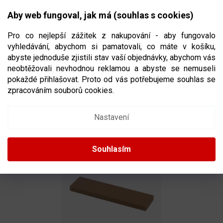
Přejít
NÁKUPNÍ
na
CZK
Aby web fungoval, jak má (souhlas s cookies)
obsah
KOŠÍK
Pro co nejlepší zážitek z nakupování - aby fungovalo
vyhledávání, abychom si pamatovali, co máte v košíku,
abyste jednoduše zjistili stav vaší objednávky, abychom vás
neobtěžovali nevhodnou reklamou a abyste se nemuseli
KÁMEN PRO STRŽENÍ HRAN SPARX
pokaždé přihlašovat. Proto od vás potřebujeme souhlas se
HONING STONE MEDIUM (3KS)
zpracováním souborů cookies.
2624799/SPA
Nastavení
Souhlasím