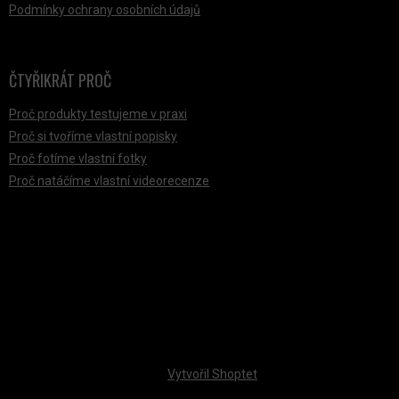
Podmínky ochrany osobních údajů
ČTYŘIKRÁT PROČ
Proč produkty testujeme v praxi
Proč si tvoříme vlastní popisky
Proč fotíme vlastní fotky
Proč natáčíme vlastní videorecenze
PŘIJÍMÁME ONLINE PLATBY
Vytvořil Shoptet