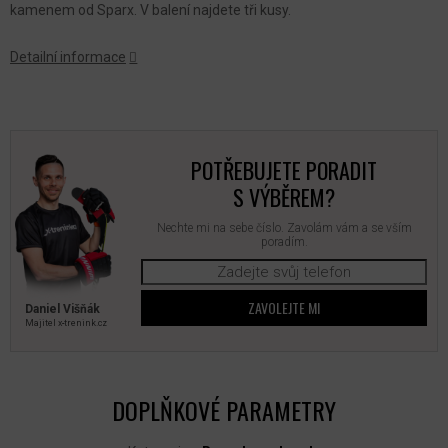
kamenem od Sparx. V balení najdete tři kusy.
Detailní informace
POTŘEBUJETE PORADIT
S VÝBĚREM?
Nechte mi na sebe číslo. Zavolám vám a se vším
poradím.
ZAVOLEJTE MI
Daniel Višňák
Majitel x‑trenink.cz
DOPLŇKOVÉ PARAMETRY