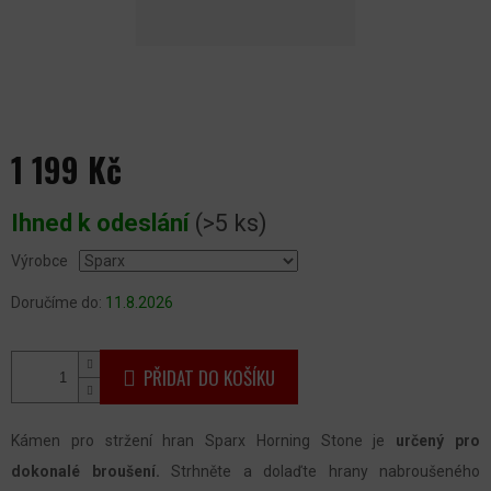
1 199 Kč
Měrná
Ihned k odeslání
(>5 ks)
cena:
Výrobce
Doručíme do:
11.8.2026
PŘIDAT DO KOŠÍKU
Kámen pro stržení hran Sparx Horning Stone je
určený pro
dokonalé broušení.
Strhněte a dolaďte hrany nabroušeného