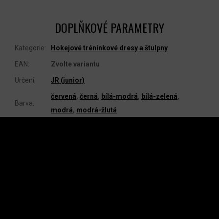
DOPLŇKOVÉ PARAMETRY
Kategorie
:
Hokejové tréninkové dresy a štulpny
EAN
:
Zvolte variantu
Určení
:
JR (junior)
červená
,
černá
,
bílá-modrá
,
bílá-zelená
,
Barva
:
modrá
,
modrá-žlutá
Z
Á
P
A
INSTAGRAM
T
Í