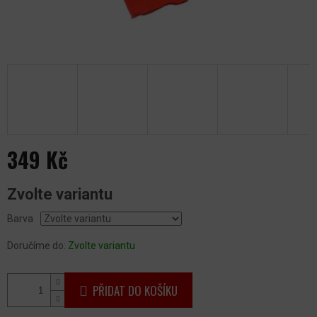
349 Kč
Měrná
Zvolte variantu
cena:
Barva
Doručíme do:
Zvolte variantu
PŘIDAT DO KOŠÍKU