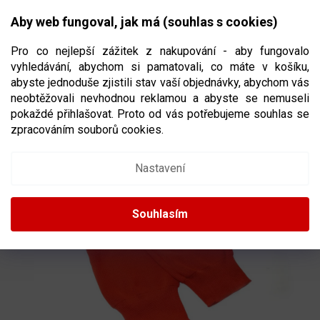
Přejít
NÁKUPNÍ
na
CZK
Aby web fungoval, jak má (souhlas s cookies)
obsah
KOŠÍK
Pro co nejlepší zážitek z nakupování - aby fungovalo
vyhledávání, abychom si pamatovali, co máte v košíku,
abyste jednoduše zjistili stav vaší objednávky, abychom vás
neobtěžovali nevhodnou reklamou a abyste se nemuseli
HOKEJOVÉ ŠTULPNY JR
VELIKOST JUNIOR
pokaždé přihlašovat. Proto od vás potřebujeme souhlas se
zpracováním souborů cookies.
Nastavení
Souhlasím