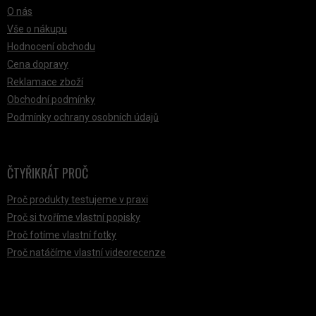
O nás
Vše o nákupu
Hodnocení obchodu
Cena dopravy
Reklamace zboží
Obchodní podmínky
Podmínky ochrany osobních údajů
ČTYŘIKRÁT PROČ
Proč produkty testujeme v praxi
Proč si tvoříme vlastní popisky
Proč fotíme vlastní fotky
Proč natáčíme vlastní videorecenze
PŘIJÍMÁME ONLINE PLATBY