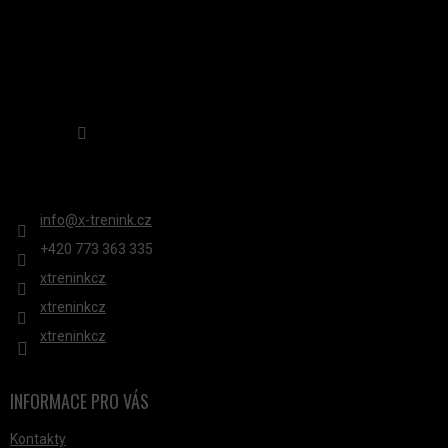
Sledovat na Instagramu
KONTAKT
info
@
x-trenink.cz
+420 ‭773 363 335
xtreninkcz
xtreninkcz
xtreninkcz
INFORMACE PRO VÁS
Kontakty