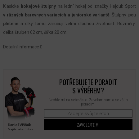
Klasické
hokejové štulpny
na lední hokej od značky Hejduk Sport
v různých barevných variacích a juniorské variantě
. Štulpny jsou
pletené
a díky tomu zaručují velmi dlouhou životnost. Rozměry:
délka štulpen 62 cm, šířka 20 cm.
Detailní informace
POTŘEBUJETE PORADIT
S VÝBĚREM?
Nechte mi na sebe číslo. Zavolám vám a se vším
poradím.
ZAVOLEJTE MI
Daniel Višňák
Majitel x‑trenink.cz