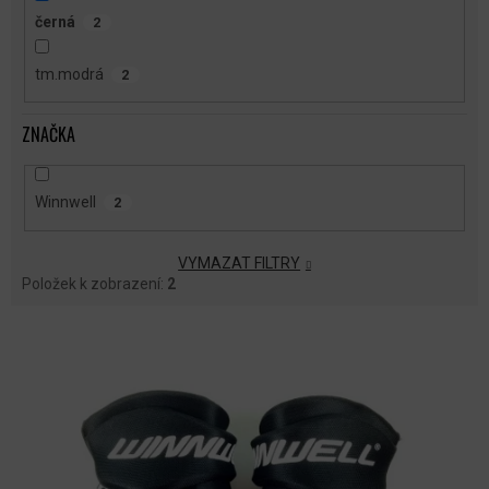
černá
2
tm.modrá
2
ZNAČKA
Winnwell
2
VYMAZAT FILTRY
Položek k zobrazení:
2
V
Ý
P
I
S
P
R