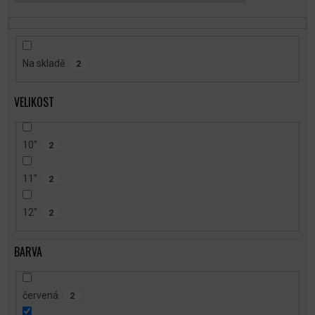
T
Ů
Na skladě
2
VELIKOST
10"
2
11"
2
12"
2
BARVA
červená
2