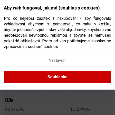
Přejít
NÁKUPNÍ
na
CZK
Aby web fungoval, jak má (souhlas s cookies)
obsah
KOŠÍK
Pro co nejlepší zážitek z nakupování - aby fungovalo
vyhledávání, abychom si pamatovali, co máte v košíku,
abyste jednoduše zjistili stav vaší objednávky, abychom vás
neobtěžovali nevhodnou reklamou a abyste se nemuseli
JUNIORSKÉ HOKEJOVÉ RUKAVICE
pokaždé přihlašovat. Proto od vás potřebujeme souhlas se
zpracováním souborů cookies.
Ř
A
Doporučujeme
Nejlevnější
Nejdražší
Nejprodávanější
Nastavení
Z
E
Abecedně
N
Souhlasím
Í
P
ZAVŘÍT FILTR
R
O
CENA
D
U
1490
Kč
2799
Kč
K