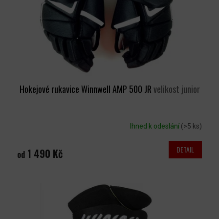
O
D
U
K
T
Ů
Hokejové rukavice Winnwell AMP 500 JR
velikost junior
Ihned k odeslání
(>5 ks)
DETAIL
1 490 Kč
od