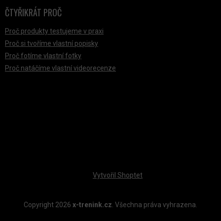
ČTYŘIKRÁT PROČ
Proč produkty testujeme v praxi
Proč si tvoříme vlastní popisky
Proč fotíme vlastní fotky
Proč natáčíme vlastní videorecenze
PŘIJÍMÁME ONLINE PLATBY
Vytvořil Shoptet
Copyright 2026
x-trenink.cz
. Všechna práva vyhrazena.