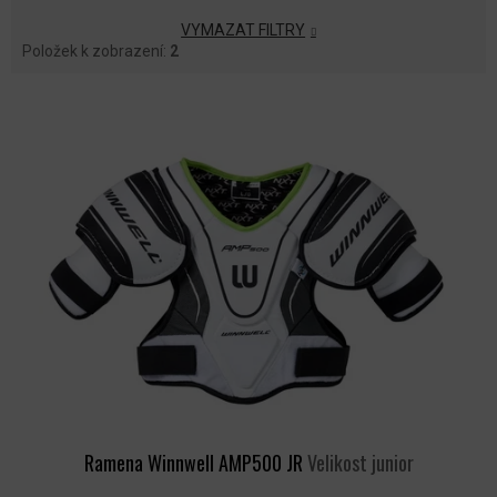
VYMAZAT FILTRY
Položek k zobrazení:
2
V
Ý
P
I
S
P
R
O
D
U
K
T
Ů
Ramena Winnwell AMP500 JR
Velikost junior