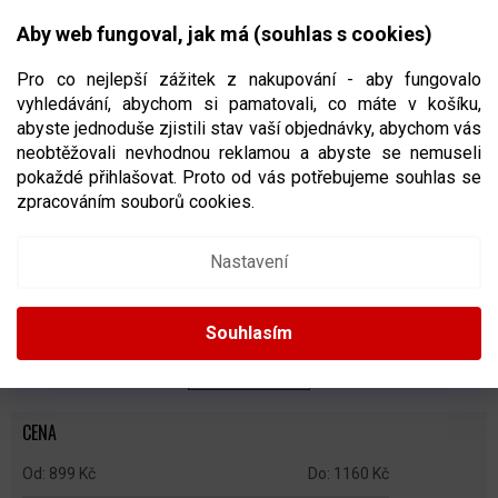
Přejít
NÁKUPNÍ
na
CZK
Aby web fungoval, jak má (souhlas s cookies)
obsah
KOŠÍK
Pro co nejlepší zážitek z nakupování - aby fungovalo
vyhledávání, abychom si pamatovali, co máte v košíku,
abyste jednoduše zjistili stav vaší objednávky, abychom vás
neobtěžovali nevhodnou reklamou a abyste se nemuseli
JUNIORSKÉ CHRÁNIČE RAMEN
pokaždé přihlašovat. Proto od vás potřebujeme souhlas se
zpracováním souborů cookies.
Ř
A
Doporučujeme
Nejlevnější
Nejdražší
Nejprodávanější
Nastavení
Z
E
Abecedně
N
Souhlasím
Í
P
ZAVŘÍT FILTR
R
O
CENA
D
U
899
Kč
1160
Kč
K