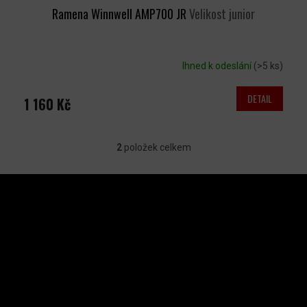
Ramena Winnwell AMP700 JR
Velikost junior
Ihned k odeslání
(>5 ks)
DETAIL
1 160 Kč
2
položek celkem
O
V
Z
L
Á
P
Á
A
INSTAGRAM
D
T
A
Í
C
Í
P