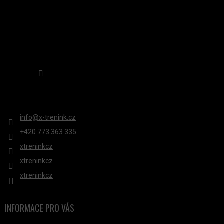
R
V
K
Y
V
Sledovat na Instagramu
Ý
P
KONTAKT
I
S
info
@
x-trenink.cz
U
+420 ‭773 363 335
xtreninkcz
xtreninkcz
xtreninkcz
INFORMACE PRO VÁS