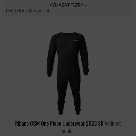
VYMAZAT FILTRY
Položek k zobrazení:
4
V
Ý
P
I
S
P
R
O
D
U
K
T
Ů
Ribano CCM One Piece Underwear 2023 SR
Velikost
senior