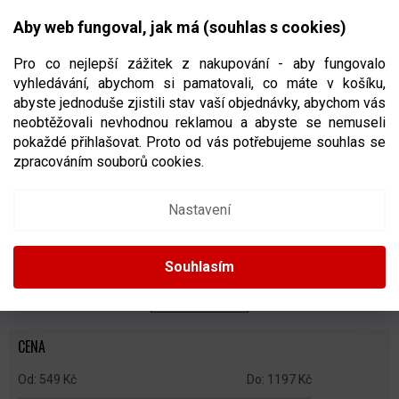
Přejít
NÁKUPNÍ
na
CZK
Aby web fungoval, jak má (souhlas s cookies)
obsah
KOŠÍK
Pro co nejlepší zážitek z nakupování - aby fungovalo
vyhledávání, abychom si pamatovali, co máte v košíku,
abyste jednoduše zjistili stav vaší objednávky, abychom vás
neobtěžovali nevhodnou reklamou a abyste se nemuseli
JEDNODÍLNÁ RIBANA
pokaždé přihlašovat. Proto od vás potřebujeme souhlas se
zpracováním souborů cookies.
Ř
A
Doporučujeme
Nejlevnější
Nejdražší
Nejprodávanější
Nastavení
Z
E
Abecedně
N
Souhlasím
Í
P
ZAVŘÍT FILTR
R
O
CENA
D
U
549
Kč
1197
Kč
K