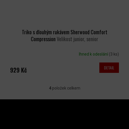
Triko s dlouhým rukávem Sherwood Comfort
Compression
Velikost junior, senior
Ihned k odeslání
(3 ks)
DETAIL
929 Kč
4
položek celkem
O
V
Z
L
Á
P
Á
A
INSTAGRAM
D
T