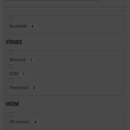
T
Ů
Na skladě
4
VÝROBCE
Winnwell
1
CCM
1
Sherwood
2
URČENÍ
SR (senior)
4