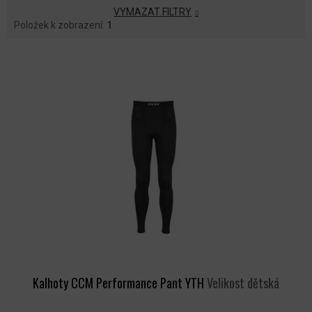
VYMAZAT FILTRY
Položek k zobrazení:
1
V
Ý
P
I
S
P
R
O
D
U
K
T
Ů
Kalhoty CCM Performance Pant YTH
Velikost dětská