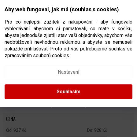
Přejít
NÁKUPNÍ
na
CZK
Aby web fungoval, jak má (souhlas s cookies)
obsah
KOŠÍK
Pro co nejlepší zážitek z nakupování - aby fungovalo
vyhledávání, abychom si pamatovali, co máte v košíku,
abyste jednoduše zjistili stav vaší objednávky, abychom vás
neobtěžovali nevhodnou reklamou a abyste se nemuseli
JEDNODÍLNÁ RIBANA
pokaždé přihlašovat. Proto od vás potřebujeme souhlas se
zpracováním souborů cookies.
Ř
A
Doporučujeme
Nejlevnější
Nejdražší
Nejprodávanější
Nastavení
Z
E
Abecedně
N
Souhlasím
Í
P
ZAVŘÍT FILTR
R
O
CENA
D
U
927
Kč
928
Kč
K