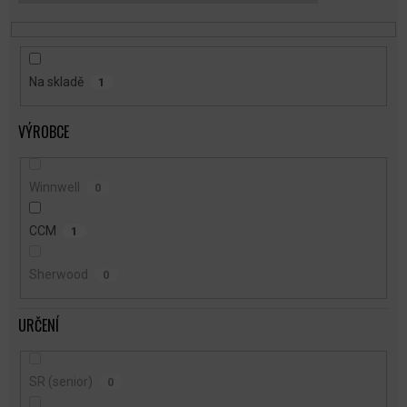
T
Ů
Na skladě
1
VÝROBCE
Winnwell
0
CCM
1
Sherwood
0
URČENÍ
SR (senior)
0