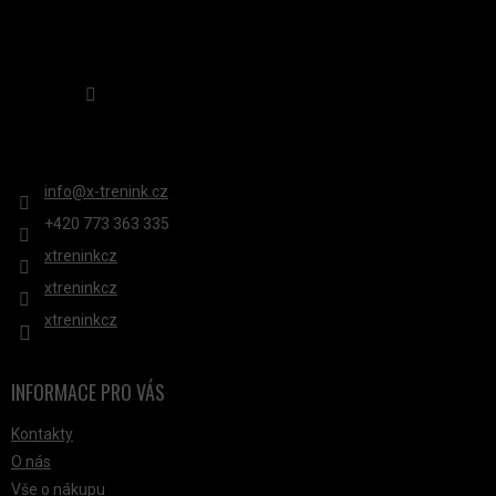
K
Y
V
Sledovat na Instagramu
Ý
P
KONTAKT
I
S
info
@
x-trenink.cz
U
+420 ‭773 363 335
xtreninkcz
xtreninkcz
xtreninkcz
INFORMACE PRO VÁS
Kontakty
O nás
Vše o nákupu