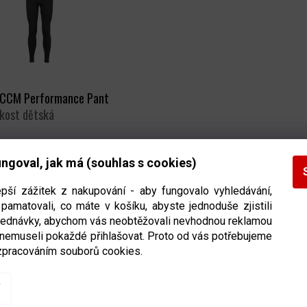
 CCM Performance Pant
ikost dětská
Ihned k odeslání
(3 ks)
ngoval, jak má (souhlas s cookies)
DETAIL
č
epší zážitek z nakupování - aby fungovalo vyhledávání,
pamatovali, co máte v košíku, abyste jednoduše zjistili
bjednávky, abychom vás neobtěžovali nevhodnou reklamou
O
 nemuseli pokaždé přihlašovat. Proto od vás potřebujeme
V
zpracováním souborů cookies.
L
Á