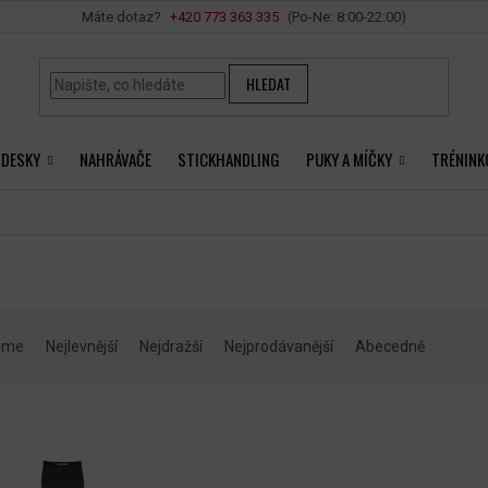
Vše o nákupu
+420 ‭773 363 335
HLEDAT
 DESKY
NAHRÁVAČE
STICKHANDLING
PUKY A MÍČKY
TRÉNINK
eme
Nejlevnější
Nejdražší
Nejprodávanější
Abecedně