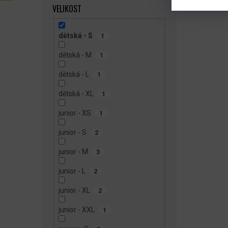
VELIKOST
dětská - S
1
dětská - M
1
dětská - L
1
dětská - XL
1
junior - XS
1
junior - S
2
junior - M
3
junior - L
2
junior - XL
2
junior - XXL
1