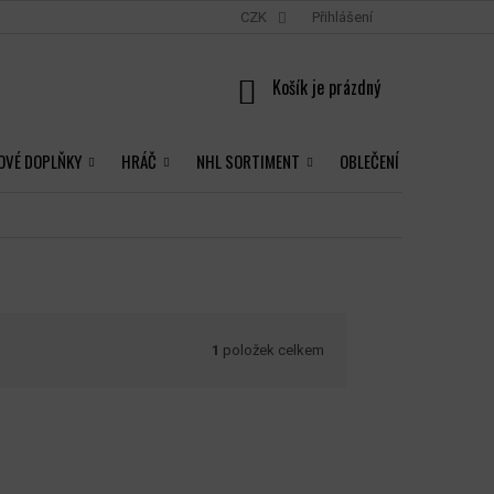
CZK
Přihlášení
NÁKUPNÍ
KOŠÍK
OVÉ DOPLŇKY
HRÁČ
NHL SORTIMENT
OBLEČENÍ
1
položek celkem