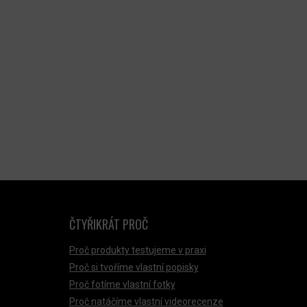
ČTYŘIKRÁT PROČ
Proč produkty testujeme v praxi
Proč si tvoříme vlastní popisky
Proč fotíme vlastní fotky
Proč natáčíme vlastní videorecenze