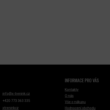
INFORMACE PRO VÁS
NTAKT
Kontakty
info
@
x-trenink.cz
O nás
+420 ‭773 363 335
Vše o nákupu
xtreninkcz
Hodnocení obchodu