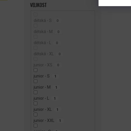
VELIKOST
dětská - S
0
dětská - M
0
dětská - L
0
dětská - XL
0
junior - XS
0
junior - S
1
junior - M
1
junior - L
1
junior - XL
1
junior - XXL
1