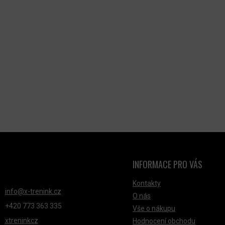
INFORMACE PRO VÁS
NTAKT
Kontakty
info
@
x-trenink.cz
O nás
+420 ‭773 363 335
Vše o nákupu
xtreninkcz
Hodnocení obchodu