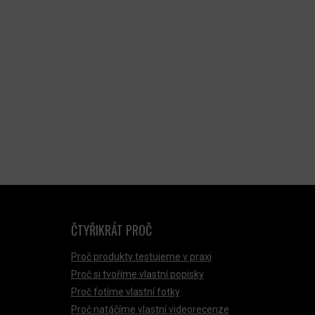
ČTYŘIKRÁT PROČ
Proč produkty testujeme v praxi
Proč si tvoříme vlastní popisky
Proč fotíme vlastní fotky
Proč natáčíme vlastní videorecenze