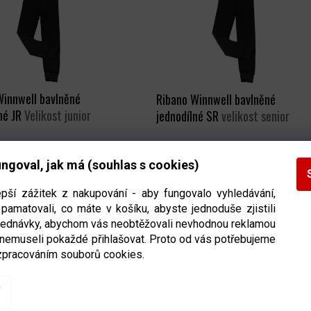
Winnwell bavlněné
Ribano Winnwell bavlněné
né JR
Velikost junior
jednodílné SR
velikost senior
Ihned k odeslání
(>5 ks)
Ihned k odeslání
(>5 k
ngoval, jak má (souhlas s cookies)
DETAIL
DETAIL
549 Kč
epší zážitek z nakupování - aby fungovalo vyhledávání,
pamatovali, co máte v košíku, abyste jednoduše zjistili
bjednávky, abychom vás neobtěžovali nevhodnou reklamou
O
 nemuseli pokaždé přihlašovat. Proto od vás potřebujeme
V
zpracováním souborů cookies.
L
Á