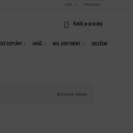
CZK
Přihlášení
NÁKUPNÍ
KOŠÍK
OVÉ DOPLŇKY
HRÁČ
NHL SORTIMENT
OBLEČENÍ
2
položek celkem