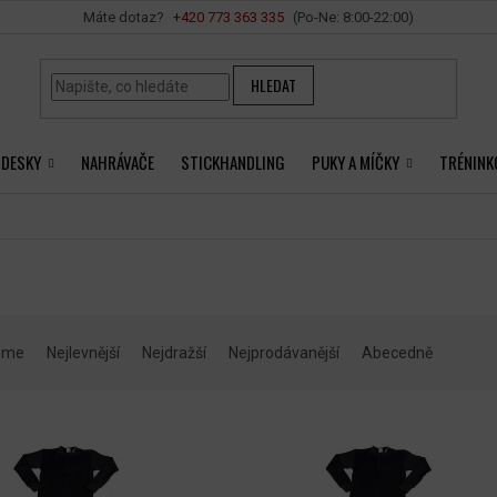
Vše o nákupu
+420 ‭773 363 335
HLEDAT
 DESKY
NAHRÁVAČE
STICKHANDLING
PUKY A MÍČKY
TRÉNINK
eme
Nejlevnější
Nejdražší
Nejprodávanější
Abecedně