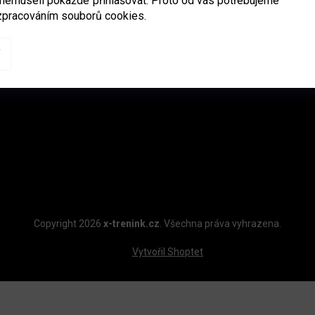
 nemuseli pokaždé přihlašovat. Proto od vás potřebujeme
xtreninkcz
Hodnocení obchodu
zpracováním souborů cookies.
Cena dopravy
xtreninkcz
Reklamace zboží
xtreninkcz
Obchodní podmínky
Podmínky ochrany osobních 
Copyright 2026
x-trenink.cz
. Všechna práva vyhrazena.
Vytvořil Shoptet