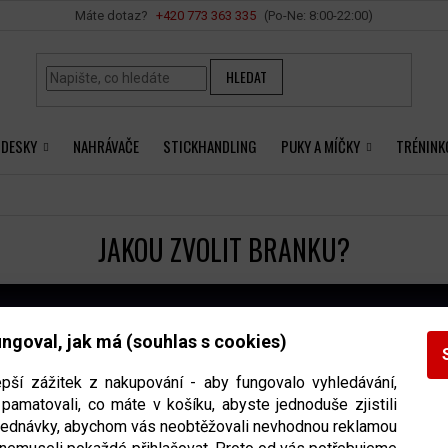
Vše o nákupu
+420 ‭773 363 335
HLEDAT
 DESKY
NAHRÁVAČE
STICKHANDLING
PUKY A MÍČKY
TRÉNINK
JAKOU ZVOLIT BRANKU?
ngoval, jak má (souhlas s cookies)
INFORMACE PRO VÁS
NTAKT
epší zážitek z nakupování - aby fungovalo vyhledávání,
Kontakty
info
@
x-trenink.cz
pamatovali, co máte v košíku, abyste jednoduše zjistili
O nás
bjednávky, abychom vás neobtěžovali nevhodnou reklamou
+420 ‭773 363 335
Vše o nákupu