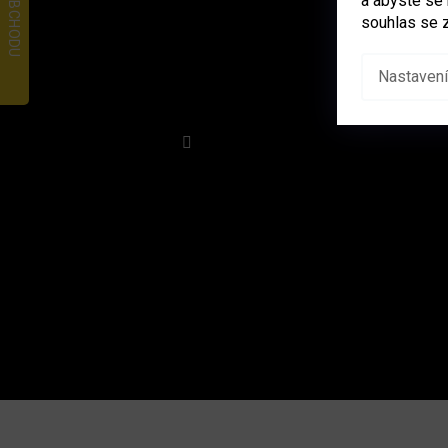
a abyste se
souhlas se 
Nastavení
Sledovat na Instagramu
PŘIJÍMÁME ONLINE PLATBY