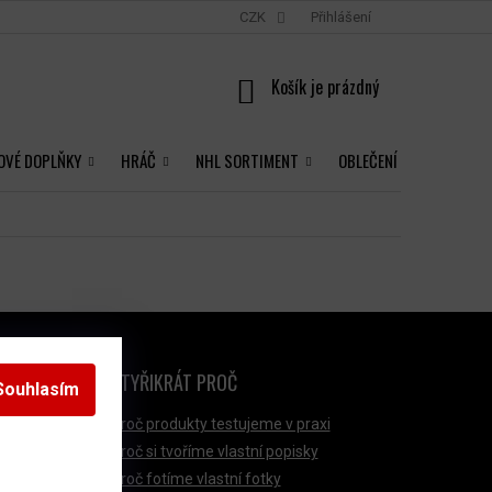
CZK
Přihlášení
NÁKUPNÍ
KOŠÍK
OVÉ DOPLŇKY
HRÁČ
NHL SORTIMENT
OBLEČENÍ
ČTYŘIKRÁT PROČ
Souhlasím
Proč produkty testujeme v praxi
Proč si tvoříme vlastní popisky
Proč fotíme vlastní fotky