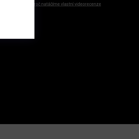
Proč natáčíme vlastní videorecenze
údajů