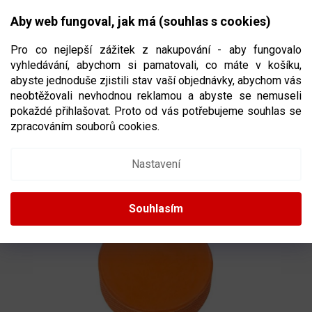
Přejít
NÁKUPNÍ
na
CZK
Aby web fungoval, jak má (souhlas s cookies)
obsah
KOŠÍK
Pro co nejlepší zážitek z nakupování - aby fungovalo
vyhledávání, abychom si pamatovali, co máte v košíku,
abyste jednoduše zjistili stav vaší objednávky, abychom vás
neobtěžovali nevhodnou reklamou a abyste se nemuseli
HOKEJOVÝ PUK WINNWELL ORANŽOVÝ
pokaždé přihlašovat. Proto od vás potřebujeme souhlas se
TĚŽKÝ (6KS)
zpracováním souborů cookies.
2618108
Nastavení
Souhlasím