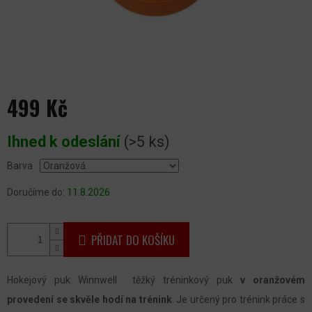
499 Kč
Měrná
Ihned k odeslání
(>5 ks)
cena:
Barva
Doručíme do:
11.8.2026
PŘIDAT DO KOŠÍKU
Hokejový puk Winnwell těžký tréninkový puk
v oranžovém
provedení
se skvěle hodí na trénink
. Je určený pro trénink práce s