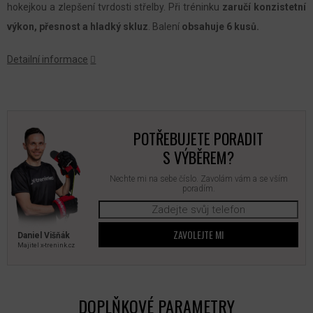
hokejkou a zlepšení tvrdosti střelby. Při tréninku
zaručí konzistetní
výkon, přesnost a hladký skluz
. Balení
obsahuje 6 kusů.
Detailní informace
POTŘEBUJETE PORADIT
S VÝBĚREM?
Nechte mi na sebe číslo. Zavolám vám a se vším
poradím.
ZAVOLEJTE MI
Daniel Višňák
Majitel x‑trenink.cz
DOPLŇKOVÉ PARAMETRY