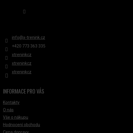
Sledovat na Instagramu
KONTAKT
info
@
x-trenink.cz
+420 ‭773 363 335
xtreninkcz
xtreninkcz
xtreninkcz
INFORMACE PRO VÁS
Kontakty
O nás
Vše o nákupu
Hodnocení obchodu
Cena dopravy