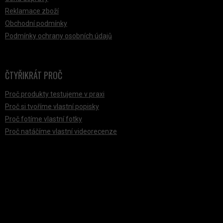
Reklamace zboží
Obchodní podmínky
Podmínky ochrany osobních údajů
ČTYŘIKRÁT PROČ
Proč produkty testujeme v praxi
Proč si tvoříme vlastní popisky
Proč fotíme vlastní fotky
Proč natáčíme vlastní videorecenze
PŘIJÍMÁME ONLINE PLATBY