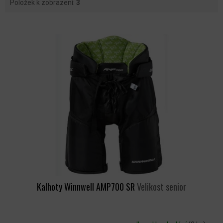
Položek k zobrazení:
3
V
Ý
P
I
S
P
R
O
D
U
K
T
Ů
Kalhoty Winnwell AMP700 SR
Velikost senior