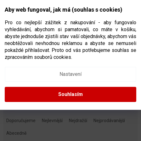
Přejít
NÁKUPNÍ
na
CZK
Aby web fungoval, jak má (souhlas s cookies)
obsah
KOŠÍK
Pro co nejlepší zážitek z nakupování - aby fungovalo
vyhledávání, abychom si pamatovali, co máte v košíku,
abyste jednoduše zjistili stav vaší objednávky, abychom vás
neobtěžovali nevhodnou reklamou a abyste se nemuseli
HOKEJOVÉ KALHOTY
pokaždé přihlašovat. Proto od vás potřebujeme souhlas se
zpracováním souborů cookies.
Dětské
Juniorské
Nastavení
Seniorské
Souhlasím
Ř
A
Doporučujeme
Nejlevnější
Nejdražší
Nejprodávanější
Z
E
Abecedně
N