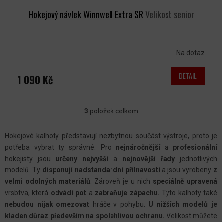
Hokejový návlek Winnwell Extra SR
Velikost senior
Na dotaz
DETAIL
1 090 Kč
3
položek celkem
O
V
Hokejové kalhoty představují nezbytnou součást výstroje, proto je
L
potřeba vybrat ty správné. Pro
nejnáročnější
a
profesionální
Á
hokejisty jsou
určeny nejvyšší
a
nejnovější řady
jednotlivých
D
modelů. Ty
disponují nadstandardní přilnavostí
a jsou vyrobeny
z
A
velmi odolných materiálů
. Zároveň je u nich
speciálně upravená
C
vrsbtva, která
odvádí pot
a
zabraňuje zápachu.
Tyto kalhoty také
nebudou nijak omezovat
hráče v pohybu.
U nižších modelů je
Í
kladen důraz především na spolehlivou ochranu.
Velikost můžete