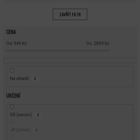
Í
P
ZAVŘÍT FILTR
R
O
CENA
D
U
949
Kč
2899
Kč
K
T
Ů
Na skladě
2
URČENÍ
SR (senior)
3
JR (junior)
0