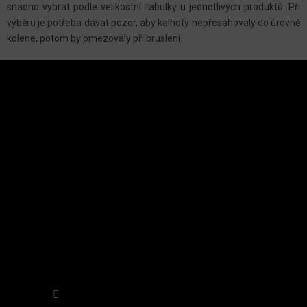
P
snadno vybrat podle velikostní tabulky u jednotlivých produktů. Při
R
výběru je potřeba dávat pozor, aby kalhoty nepřesahovaly do úrovně
V
kolene, potom by omezovaly při bruslení.
K
Z
Y
Á
V
P
Ý
A
INSTAGRAM
P
T
Í
I
S
U
Sledovat na Instagramu