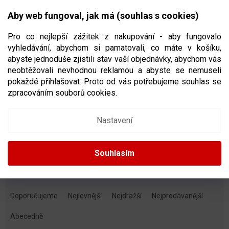
Přejít
NÁKUPNÍ
na
CZK
Aby web fungoval, jak má (souhlas s cookies)
obsah
KOŠÍK
Pro co nejlepší zážitek z nakupování - aby fungovalo
vyhledávání, abychom si pamatovali, co máte v košíku,
abyste jednoduše zjistili stav vaší objednávky, abychom vás
neobtěžovali nevhodnou reklamou a abyste se nemuseli
HOKEJOVÉ KALHOTY
pokaždé přihlašovat. Proto od vás potřebujeme souhlas se
zpracováním souborů cookies.
Dětské
Juniorské
Nastavení
Seniorské
Souhlasím
Ř
A
Doporučujeme
Nejlevnější
Nejdražší
Nejprodávanější
Z
E
Abecedně
N