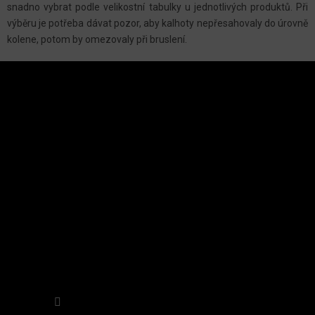
P
snadno vybrat podle velikostní tabulky u jednotlivých produktů. Při
R
výběru je potřeba dávat pozor, aby kalhoty nepřesahovaly do úrovně
V
kolene, potom by omezovaly při bruslení.
K
Z
Y
Á
V
P
Ý
A
INSTAGRAM
P
T
Í
I
S
U
Sledovat na Instagramu