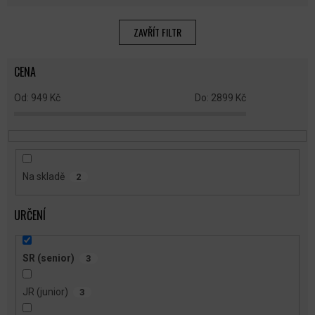
Í
P
ZAVŘÍT FILTR
R
O
CENA
D
U
949
Kč
2899
Kč
K
T
Ů
Na skladě
2
URČENÍ
SR (senior)
3
JR (junior)
3