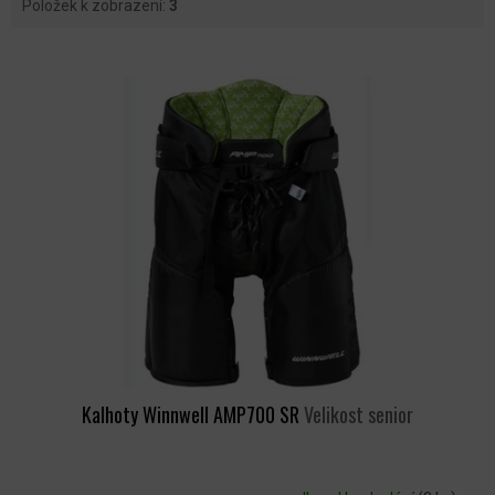
Položek k zobrazení:
3
V
Ý
P
I
S
P
R
O
D
U
K
T
Ů
Kalhoty Winnwell AMP700 SR
Velikost senior