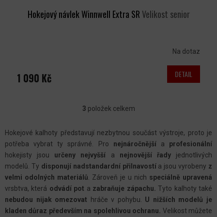
Hokejový návlek Winnwell Extra SR
Velikost senior
Na dotaz
DETAIL
1 090 Kč
3
položek celkem
O
V
Hokejové kalhoty představují nezbytnou součást výstroje, proto je
L
potřeba vybrat ty správné. Pro
nejnáročnější
a
profesionální
Á
hokejisty jsou
určeny nejvyšší
a
nejnovější řady
jednotlivých
D
modelů. Ty
disponují nadstandardní přilnavostí
a jsou vyrobeny
z
A
velmi odolných materiálů
. Zároveň je u nich
speciálně upravená
C
vrsbtva, která
odvádí pot
a
zabraňuje zápachu.
Tyto kalhoty také
nebudou nijak omezovat
hráče v pohybu.
U nižších modelů je
Í
kladen důraz především na spolehlivou ochranu.
Velikost můžete