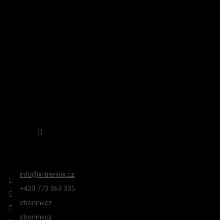
A
INSTAGRAM
V
T
Ý
Í
P
I
S
U
Sledovat na Instagramu
KONTAKT
info
@
x-trenink.cz
+420 ‭773 363 335
xtreninkcz
xtreninkcz