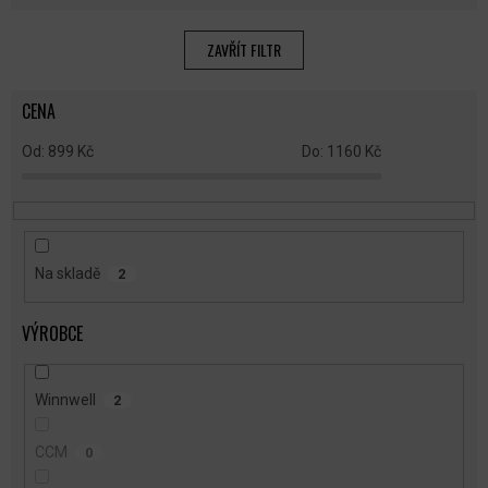
Í
P
ZAVŘÍT FILTR
R
O
CENA
D
U
899
Kč
1160
Kč
K
T
Ů
Na skladě
2
VÝROBCE
Winnwell
2
CCM
0