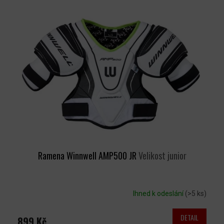
Ý
P
I
S
P
R
O
D
U
K
T
Ů
Ramena Winnwell AMP500 JR
Velikost junior
Ihned k odeslání
(>5 ks)
DETAIL
899 Kč