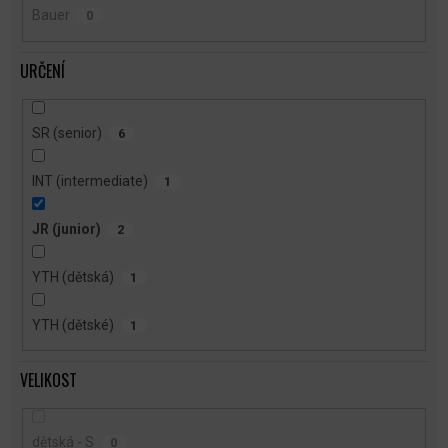
Bauer
0
URČENÍ
SR (senior)
6
INT (intermediate)
1
JR (junior)
2
YTH (dětská)
1
YTH (dětské)
1
VELIKOST
dětská - S
0