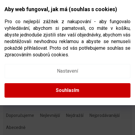
Přejít
NÁKUPNÍ
na
CZK
Aby web fungoval, jak má (souhlas s cookies)
obsah
KOŠÍK
Pro co nejlepší zážitek z nakupování - aby fungovalo
vyhledávání, abychom si pamatovali, co máte v košíku,
abyste jednoduše zjistili stav vaší objednávky, abychom vás
neobtěžovali nevhodnou reklamou a abyste se nemuseli
HOKEJOVÉ CHRÁNIČE RAMEN
pokaždé přihlašovat. Proto od vás potřebujeme souhlas se
zpracováním souborů cookies.
Dětské
Juniorské
Nastavení
Seniorské
Souhlasím
Ř
A
Doporučujeme
Nejlevnější
Nejdražší
Nejprodávanější
Z
E
Abecedně
N