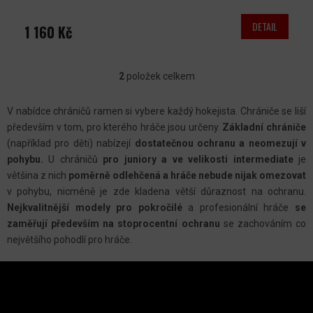
DETAIL
1 160 Kč
2
položek celkem
O
V
V nabídce chráničů ramen si vybere každý hokejista. Chrániče se liší
L
především v tom, pro kterého hráče jsou určeny.
Základní chrániče
Á
(například pro děti) nabízejí
dostatečnou ochranu a neomezují v
D
pohybu.
U chráničů
pro juniory a ve velikosti intermediate
je
A
většina z nich
poměrně odlehčená a hráče nebude nijak omezovat
C
v pohybu, nicméně je zde kladena větší důraznost na ochranu.
Nejkvalitnější modely pro pokročilé
a profesionální hráče
se
Í
zaměřují především na stoprocentní ochranu
se zachováním co
P
největšího pohodlí pro hráče.
R
Z
V
Á
K
P
Y