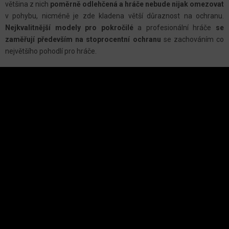
A
většina z nich
poměrně odlehčená a hráče nebude nijak omezovat
C
v pohybu, nicméně je zde kladena větší důraznost na ochranu.
Nejkvalitnější modely pro pokročilé
a profesionální hráče
se
Í
zaměřují především na stoprocentní ochranu
se zachováním co
P
největšího pohodlí pro hráče.
R
Z
V
Á
K
P
Y
A
INSTAGRAM
V
T
Ý
Í
P
I
S
U