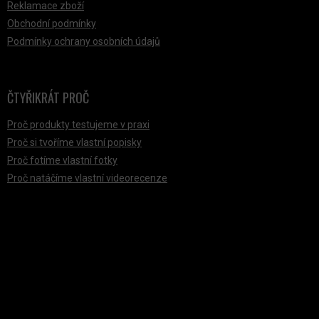
Reklamace zboží
Obchodní podmínky
Podmínky ochrany osobních údajů
ČTYŘIKRÁT PROČ
Proč produkty testujeme v praxi
Proč si tvoříme vlastní popisky
Proč fotíme vlastní fotky
Proč natáčíme vlastní videorecenze
PŘIJÍMÁME ONLINE PLATBY