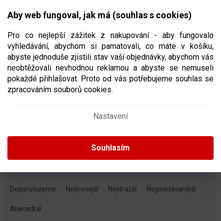
Přejít
NÁKUPNÍ
na
CZK
Aby web fungoval, jak má (souhlas s cookies)
obsah
KOŠÍK
Pro co nejlepší zážitek z nakupování - aby fungovalo
vyhledávání, abychom si pamatovali, co máte v košíku,
abyste jednoduše zjistili stav vaší objednávky, abychom vás
neobtěžovali nevhodnou reklamou a abyste se nemuseli
HOKEJOVÉ CHRÁNIČE RAMEN
pokaždé přihlašovat. Proto od vás potřebujeme souhlas se
zpracováním souborů cookies.
Dětské
Juniorské
Nastavení
Seniorské
Souhlasím
Ř
A
Doporučujeme
Nejlevnější
Nejdražší
Nejprodávanější
Z
E
Abecedně
N