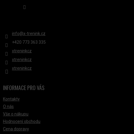
Sledovat na Instagramu
KONTAKT
info
@
x-trenink.cz
+420 ‭773 363 335
xtreninkcz
xtreninkcz
xtreninkcz
INFORMACE PRO VÁS
Kontakty
O nás
Vše o nákupu
Hodnocení obchodu
Cena dopravy