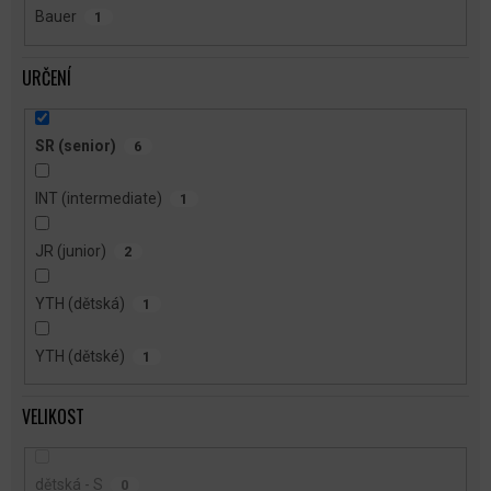
Bauer
1
URČENÍ
SR (senior)
6
INT (intermediate)
1
JR (junior)
2
YTH (dětská)
1
YTH (dětské)
1
VELIKOST
dětská - S
0