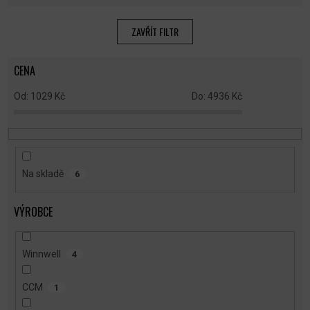
Í
P
ZAVŘÍT FILTR
R
O
CENA
D
U
1029
Kč
4936
Kč
K
T
Ů
Na skladě
6
VÝROBCE
Winnwell
4
CCM
1