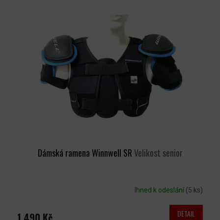
Ý
P
I
S
P
R
O
D
U
K
T
Ů
Dámská ramena Winnwell SR
Velikost senior
Ihned k odeslání
(5 ks)
DETAIL
1 490 Kč