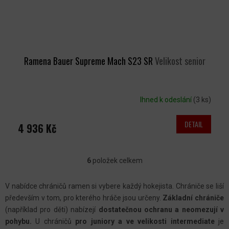
Ramena Bauer Supreme Mach S23 SR
Velikost senior
Ihned k odeslání
(3 ks)
DETAIL
4 936 Kč
6
položek celkem
O
V
V nabídce chráničů ramen si vybere každý hokejista. Chrániče se liší
L
především v tom, pro kterého hráče jsou určeny.
Základní chrániče
Á
(například pro děti) nabízejí
dostatečnou ochranu a neomezují v
D
pohybu.
U chráničů
pro juniory a ve velikosti intermediate
je