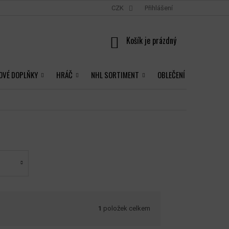
CZK
Přihlášení
NÁKUPNÍ
KOŠÍK
OVÉ DOPLŇKY
HRÁČ
NHL SORTIMENT
OBLEČENÍ
1
položek celkem