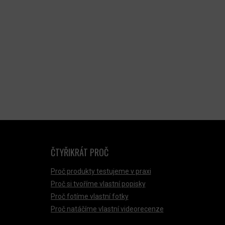
ČTYŘIKRÁT PROČ
Proč produkty testujeme v praxi
Proč si tvoříme vlastní popisky
Proč fotíme vlastní fotky
Proč natáčíme vlastní videorecenze