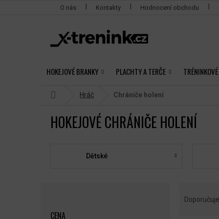
Přejít
O nás
Kontakty
Hodnocení obchodu
na
obsah
HOKEJOVÉ BRANKY
PLACHTY A TERČE
TRÉNINKOVÉ
Domů
Hráč
Chrániče holení
HOKEJOVÉ CHRÁNIČE HOLENÍ
Dětské
P
Ř
O
A
Doporučuj
S
Z
CENA