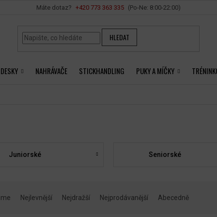
Vše o nákupu
+420 ‭773 363 335
HLEDAT
 DESKY
NAHRÁVAČE
STICKHANDLING
PUKY A MÍČKY
TRÉNINK
Juniorské
Seniorské
eme
Nejlevnější
Nejdražší
Nejprodávanější
Abecedně