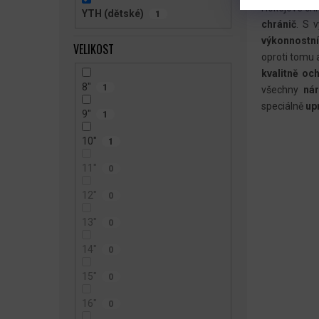
Hokejové chr
YTH (dětské)
1
chránič
. S 
výkonnostní
VELIKOST
oproti tomu 
kvalitně oc
8"
1
všechny
nár
speciálně
up
9"
1
10"
1
11"
0
12"
0
13"
0
14"
0
15"
0
16"
0