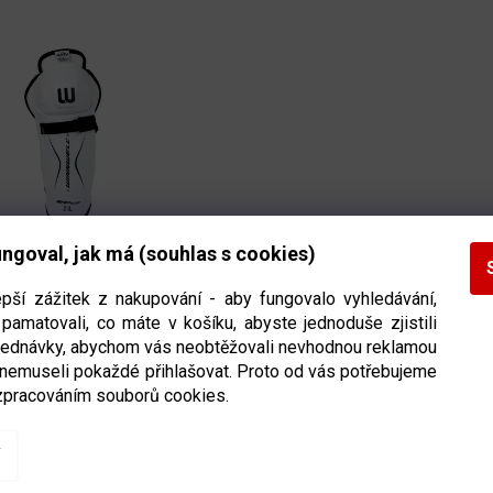
ngoval, jak má (souhlas s cookies)
Winnwell AMP500 YTH
 dětská
epší zážitek z nakupování - aby fungovalo vyhledávání,
pamatovali, co máte v košíku, abyste jednoduše zjistili
Ihned k odeslání
(>5 ks)
bjednávky, abychom vás neobtěžovali nevhodnou reklamou
 nemuseli pokaždé přihlašovat. Proto od vás potřebujeme
DETAIL
zpracováním souborů cookies.
č
O