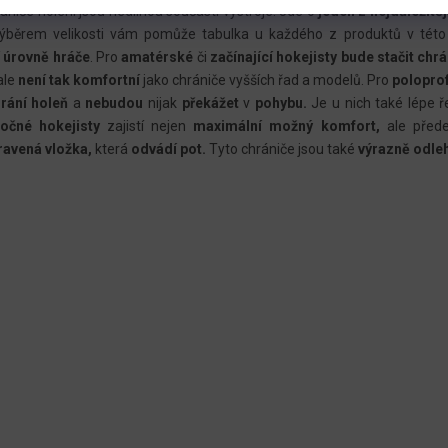
V
ániče holení jsou nedílnou součásti výstroje. Jde o
jeden z nejdůležit
L
výběrem velikosti vám pomůže tabulka u každého z produktů v této 
 úrovně hráče
. Pro
amatérské
či
začínající hokejisty bude stačit chrá
Á
ale
není tak komfortní
jako chrániče vyšších řad a modelů. Pro
poloprof
D
hrání holeň
a
nebudou
nijak
překážet
v
pohybu.
Je u nich také lépe ř
A
očné hokejisty
zajistí nejen
maximální možný komfort,
ale před
C
ravená vložka,
která
odvádí pot.
Tyto chrániče jsou také
výrazně odle
Í
P
R
V
K
Y
V
Ý
P
I
S