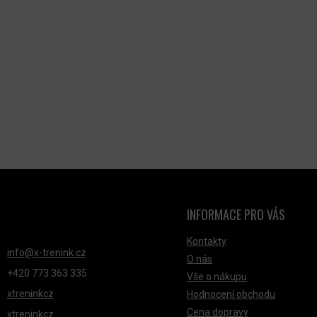
U
INFORMACE PRO VÁS
NTAKT
Kontakty
info
@
x-trenink.cz
O nás
+420 ‭773 363 335
Vše o nákupu
xtreninkcz
Hodnocení obchodu
Cena dopravy
xtreninkcz