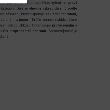
ějších komponentů
, proto je
třeba vybrat ten pravý
kategorii. Dále je
vhodné vybrat chránič podle
nič základní,
který disponuje
základní ochranou,
esionální
a
juniorní
hráče máme v nabídce, které
ešen odvod vlhkosti. Chrániče po
profesionální
a
evším
stoprocentní ochranu.
Samozřejmostí je
hčené.