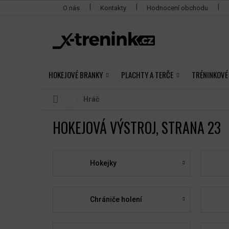
Přejít
O nás
Kontakty
Hodnocení obchodu
na
obsah
HOKEJOVÉ BRANKY
PLACHTY A TERČE
TRÉNINKOVÉ
Domů
Hráč
HOKEJOVÁ VÝSTROJ
, STRANA 23
Hokejky
Chrániče holení