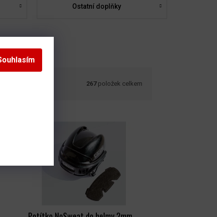
Ostatní doplňky
Souhlasím
267
položek celkem
Potítko NoSweat do helmy 2mm