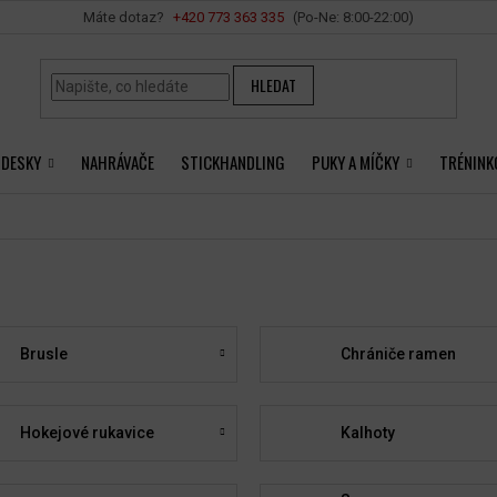
Vše o nákupu
+420 ‭773 363 335
HLEDAT
 DESKY
NAHRÁVAČE
STICKHANDLING
PUKY A MÍČKY
TRÉNINK
Brusle
Chrániče ramen
Hokejové rukavice
Kalhoty