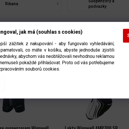
Suspenzory a
Ribana
podvazky
ngoval, jak má (souhlas s cookies)
epší zážitek z nakupování - aby fungovalo vyhledávání,
pamatovali, co máte v košíku, abyste jednoduše zjistili
eme
Nejlevnější
Nejdražší
Nejprodávanější
Abecedně
bjednávky, abychom vás neobtěžovali nevhodnou reklamou
 nemuseli pokaždé přihlašovat. Proto od vás potřebujeme
zpracováním souborů cookies.
 se suspenzorem Winnwell
Lokty Winnwell AMP700 SR