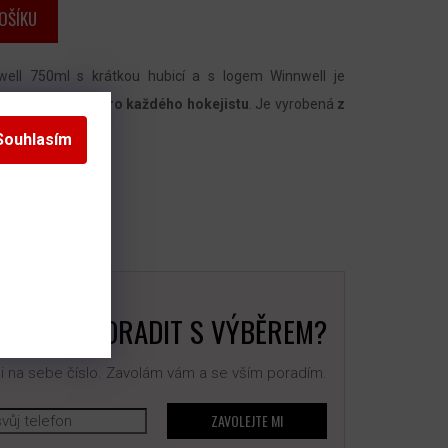
OŠÍKU
well 750ml s krátkou hubicí a s logem Winnwell je
tným doplňkem pro každého hokejistu
. Je vyrobená
z
uhou životnost.
Souhlasím
BUJETE PORADIT S VÝBĚREM?
 na sebe číslo. Zavolám vám a se vším poradím.
ZAVOLEJTE MI