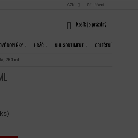
CZK
Přihlášení
NÁKUPNÍ
KOŠÍK
OVÉ DOPLŇKY
HRÁČ
NHL SORTIMENT
OBLEČENÍ
lá, 750 ml
 ML
 ks)