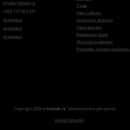
info
@
x-trenink.cz
O nás
+420 ‭773 363 335
Vše o nákupu
xtreninkcz
Hodnocení obchodu
Cena dopravy
xtreninkcz
Reklamace zboží
xtreninkcz
Obchodní podmínky
Podmínky ochrany osobních 
Copyright 2026
x-trenink.cz
. Všechna práva vyhrazena.
Vytvořil Shoptet