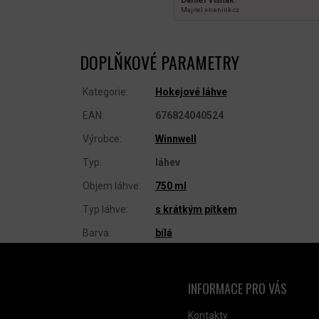
Majitel x‑trenink.cz
DOPLŇKOVÉ PARAMETRY
Kategorie
:
Hokejové láhve
EAN
:
676824040524
Výrobce
:
Winnwell
Typ
:
láhev
Objem láhve
:
750 ml
Typ láhve
:
s krátkým pítkem
Barva
:
bílá
INFORMACE PRO VÁS
NTAKT
Kontakty