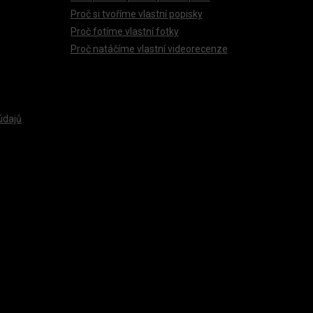
Proč si tvoříme vlastní popisky
Proč fotíme vlastní fotky
Proč natáčíme vlastní videorecenze
údajů