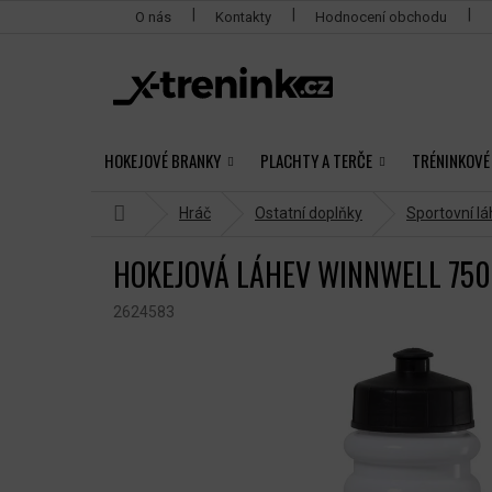
Přejít
O nás
Kontakty
Hodnocení obchodu
na
obsah
HOKEJOVÉ BRANKY
PLACHTY A TERČE
TRÉNINKOVÉ
Domů
Hráč
Ostatní doplňky
Sportovní l
HOKEJOVÁ LÁHEV WINNWELL 750
2624583