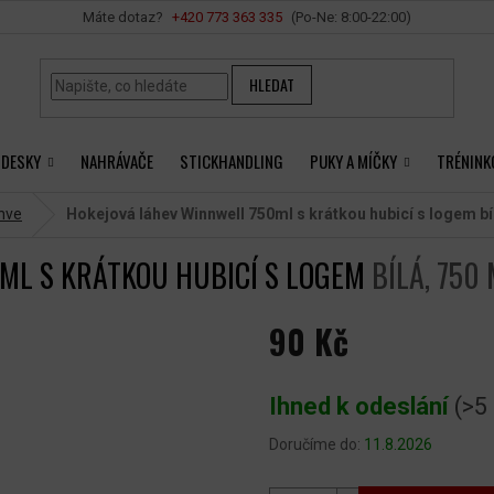
Vše o nákupu
+420 ‭773 363 335
HLEDAT
 DESKY
NAHRÁVAČE
STICKHANDLING
PUKY A MÍČKY
TRÉNINK
áhve
Hokejová láhev Winnwell 750ml s krátkou hubicí s logem
bí
ML S KRÁTKOU HUBICÍ S LOGEM
BÍLÁ, 750
90 Kč
Měrná
cena:
Ihned k odeslání
(>5
Doručíme do:
11.8.2026