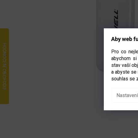
Aby web fu
Pro co nejl
abychom si 
stav vaší o
a abyste se
souhlas se 
Nastavení