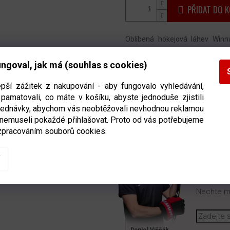
PŘIDAT DO K
Oblíbená hokejová láhev Winn
příjemným a především nezby
ngoval, jak má (souhlas s cookies)
odolného plastu
a zaručuje dlo
epší zážitek z nakupování - aby fungovalo vyhledávání,
Detailní informace
pamatovali, co máte v košíku, abyste jednoduše zjistili
bjednávky, abychom vás neobtěžovali nevhodnou reklamou
 nemuseli pokaždé přihlašovat. Proto od vás potřebujeme
zpracováním souborů cookies.
POTŘE
Nechte mi
Daniel Višňák