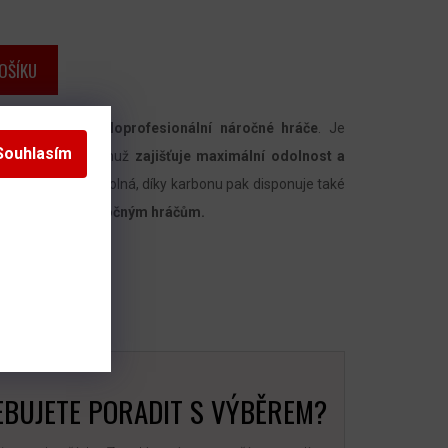
OŠÍKU
je určena
pro poloprofesionální náročné hráče
. Je
Souhlasím
 vlákna
, díky čemuž
zajišťuje maximální odolnost a
l je extrémně odolná, díky karbonu pak disponuje také
 tak
vyhovuje náročným hráčům.
BUJETE PORADIT S VÝBĚREM?