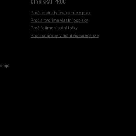
ČTYŘIKRÁT PROČ
Proč produkty testujeme v praxi
Proč si tvoříme vlastní popisky
Proč fotíme vlastní fotky
Proč natáčíme vlastní videorecenze
údajů