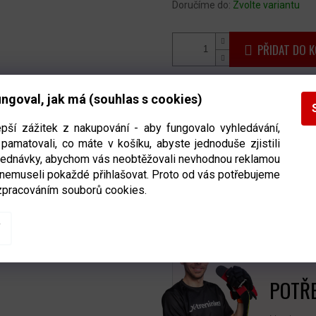
Doručíme do:
Zvolte variantu
PŘIDAT DO K
Hokejová čepel Winnwell Q9 
ngoval, jak má (souhlas s cookies)
tvořena
z karbonu a skelného
epší zážitek z nakupování - aby fungovalo vyhledávání,
stálé, neměnné vlastnosti.
Čepe
pamatovali, co máte v košíku, abyste jednoduše zjistili
výrazným odlehčením, většinou
bjednávky, abychom vás neobtěžovali nevhodnou reklamou
 nemuseli pokaždé přihlašovat. Proto od vás potřebujeme
Detailní informace
zpracováním souborů cookies.
POTŘE