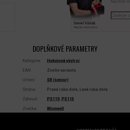
Nechte mi
Daniel Višňák
Majitel x‑trenink.cz
DOPLŇKOVÉ PARAMETRY
Kategorie
:
Hokejová výstroj
EAN
:
Zvolte variantu
Určení
:
SR (senior)
Strana
:
Pravá ruka dole, Levá ruka dole
Zahnutí
:
PS119
,
PS115
Značka
:
Winnwell