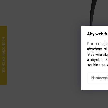
Aby web fu
Pro co nejl
abychom si 
stav vaší o
a abyste se
souhlas se 
Nastavení