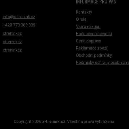
INFORMACE PRO VÁS
NTAKT
Kontakty
info
@
x-trenink.cz
O nás
+420 ‭773 363 335
Vše o nákupu
xtreninkcz
Hodnocení obchodu
Cena dopravy
xtreninkcz
Reklamace zboží
xtreninkcz
Obchodní podmínky
Podmínky ochrany osobních 
Copyright 2026
x-trenink.cz
. Všechna práva vyhrazena.