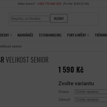
Vše o nákupu
+420 ‭773 363 335
HLEDAT
 DESKY
NAHRÁVAČE
STICKHANDLING
PUKY A MÍČKY
TRÉNINK
elikost senior
SR
VELIKOST SENIOR
1 590 Kč
Měrná
cena:
Zvolte variantu
Strana
Zahnutí