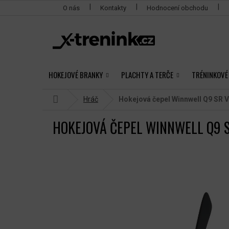
Přejít
O nás
Kontakty
Hodnocení obchodu
na
obsah
HOKEJOVÉ BRANKY
PLACHTY A TERČE
TRÉNINKOVÉ
Domů
Hráč
Hokejová čepel Winnwell Q9 SR
V
HOKEJOVÁ ČEPEL WINNWELL Q9 