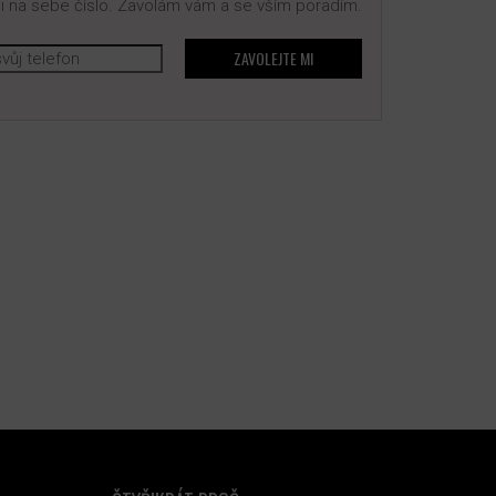
 na sebe číslo. Zavolám vám a se vším poradím.
ZAVOLEJTE MI