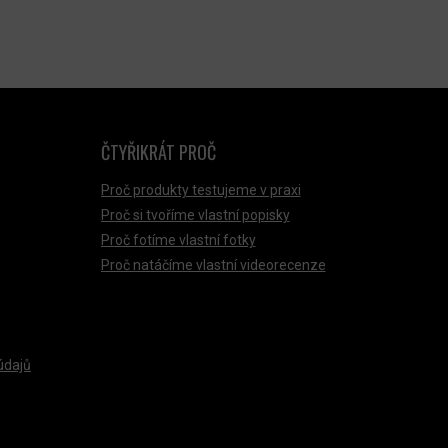
ČTYŘIKRÁT PROČ
Proč produkty testujeme v praxi
Proč si tvoříme vlastní popisky
Proč fotíme vlastní fotky
Proč natáčíme vlastní videorecenze
údajů