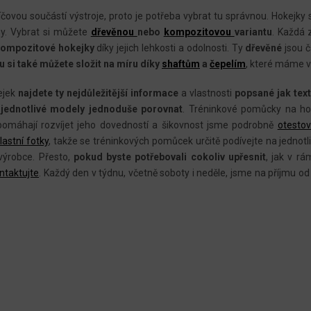
O
V
líčovou součástí výstroje, proto je potřeba vybrat tu správnou. Hokejky
L
ny. Vybrat si můžete
dřevěnou
nebo
kompozitovou
variantu
. Každá 
kompozitové hokejky
díky jejich lehkosti a odolnosti. Ty
Á
dřevěné
jsou 
u si také můžete složit na míru díky
shaftům
a
čepelím
, které máme v
D
A
ejek
najdete ty nejdůležitější informace
a vlastnosti
popsané jak tex
C
u
jednotlivé modely jednoduše porovnat
. Tréninkové pomůcky na ho
Í
 pomáhají rozvíjet jeho dovedností a šikovnost jsme podrobně
otestov
P
lastní fotky
, takže se tréninkových pomůcek určitě podívejte na jednotl
R
ýrobce. Přesto,
pokud byste potřebovali cokoliv upřesnit
, jak v r
ntaktujte
.
Každý den v týdnu, včetně soboty i neděle, jsme na příjmu od 
V
K
Y
V
Ý
P
I
S