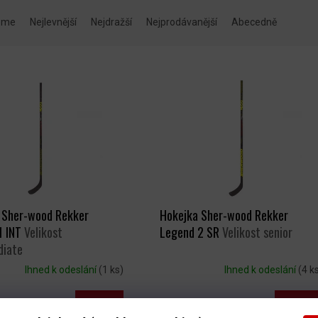
eme
Nejlevnější
Nejdražší
Nejprodávanější
Abecedně
 Sher-wood Rekker
Hokejka Sher-wood Rekker
1 INT
Velikost
Legend 2 SR
Velikost senior
diate
Ihned k odeslání
(1 ks)
Ihned k odeslání
(4 k
DETAIL
DETAIL
Kč
2 619 Kč