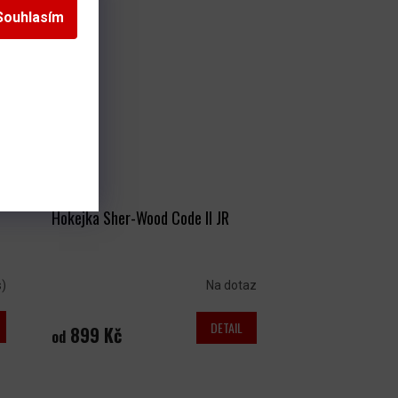
Souhlasím
Hokejka Sher-Wood Code II JR
s)
Na dotaz
DETAIL
899 Kč
od