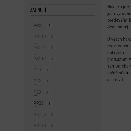
Hokejka je k
ZAHNUTÍ
jsou vyrobe
především 
PP26
2
Svou
hokejk
PS119
0
U všech hok
mezi sebo
PS124
0
hokejistu a
PS112
0
produktům
v
samotného v
P29
0
určitě nás
ko
s nimi ;-).
P92
0
P28
0
PP28
4
PS155
0
PS128
0