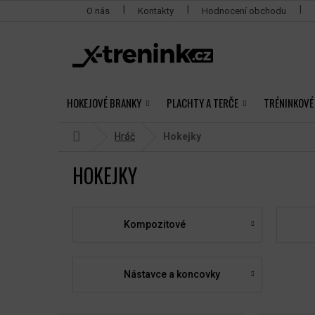
Přejít
O nás
Kontakty
Hodnocení obchodu
na
obsah
HOKEJOVÉ BRANKY
PLACHTY A TERČE
TRÉNINKOVÉ
Domů
Hráč
Hokejky
HOKEJKY
Kompozitové
Nástavce a koncovky