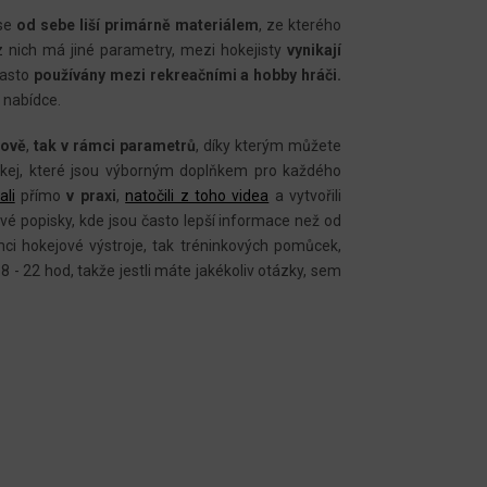
 se
od sebe liší primárně materiálem
, ze kterého
z nich má jiné parametry, mezi hokejisty
vynikají
často
používány mezi rekreačními
a hobby hráči.
 nabídce.
tově
,
tak v rámci parametrů
, díky kterým můžete
kej, které jsou výborným doplňkem pro každého
ali
přímo
v praxi
,
natočili z toho videa
a vytvořili
ivé popisky, kde jsou často lepší informace než od
ámci hokejové výstroje, tak tréninkových pomůcek,
8 - 22 hod, takže jestli máte jakékoliv otázky, sem