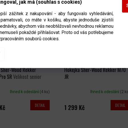
ngoval, jak má (souhlas s cookies)
epší zážitek z nakupování - aby fungovalo vyhledávání,
pamatovali, co máte v košíku, abyste jednoduše zjistili
bjednávky, abychom vás neobtěžovali nevhodnou reklamou
 nemuseli pokaždé přihlašovat. Proto od vás potřebujeme
zpracováním souborů cookies.
od
až
–3 %
 Sher-Wood Rekker
Hokejka Sher-Wood Rekker M70
Pro SR
Velikost senior
JR
Ihned k odeslání
(4 ks)
Ihned k odeslání
(2 k
DETAIL
DETAIL
Kč
1 299 Kč