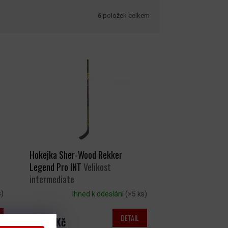
6
položek celkem
Hokejka Sher-Wood Rekker
Legend Pro INT
Velikost
intermediate
s)
Ihned k odeslání
(>5 ks)
DETAIL
5 189 Kč