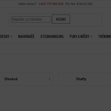
Vše o nákupu
+420 ‭773 363 335
HLEDAT
 DESKY
NAHRÁVAČE
STICKHANDLING
PUKY A MÍČKY
TRÉNINK
Dřevěné
Shafty