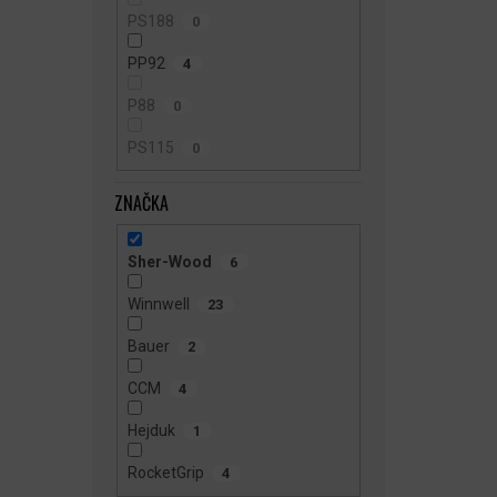
PS188
0
PP92
4
P88
0
PS115
0
ZNAČKA
Sher-Wood
6
Winnwell
23
Bauer
2
CCM
4
Hejduk
1
RocketGrip
4