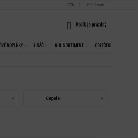
CZK
Přihlášení
NÁKUPNÍ
KOŠÍK
OVÉ DOPLŇKY
HRÁČ
NHL SORTIMENT
OBLEČENÍ
Čepele