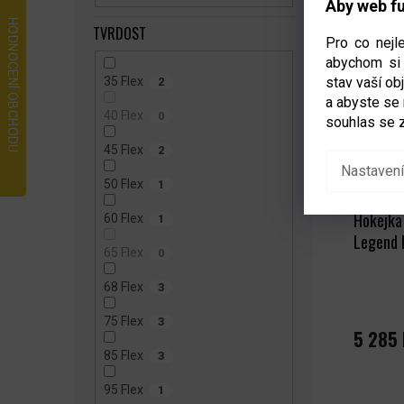
Aby web fu
TVRDOST
Pro co nejl
abychom si 
35 Flex
stav vaší o
2
a abyste se
40 Flex
0
souhlas se 
45 Flex
2
Nastavení
50 Flex
1
Hokejka
60 Flex
1
Legend 
65 Flex
0
68 Flex
3
75 Flex
3
5 285 
85 Flex
3
95 Flex
1