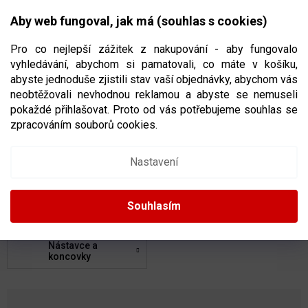
Přejít
NÁKUPNÍ
na
CZK
Aby web fungoval, jak má (souhlas s cookies)
obsah
KOŠÍK
Pro co nejlepší zážitek z nakupování - aby fungovalo
vyhledávání, abychom si pamatovali, co máte v košíku,
abyste jednoduše zjistili stav vaší objednávky, abychom vás
neobtěžovali nevhodnou reklamou a abyste se nemuseli
HOKEJKY
pokaždé přihlašovat. Proto od vás potřebujeme souhlas se
zpracováním souborů cookies.
Kompozitové
Dřevěné
Nastavení
Shafty
Čepele
Souhlasím
Nástavce a
koncovky
Ř