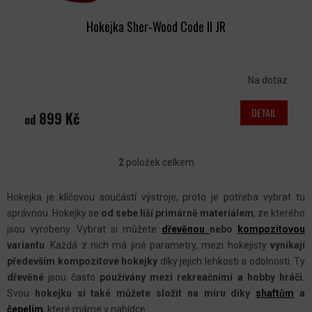
Hokejka Sher-Wood Code II JR
Na dotaz
DETAIL
899 Kč
od
2
položek celkem
O
V
Hokejka je klíčovou součástí výstroje, proto je potřeba vybrat tu
L
správnou. Hokejky se
od sebe liší primárně materiálem
, ze kterého
Á
jsou vyrobeny. Vybrat si můžete
dřevěnou
nebo
kompozitovou
D
variantu
. Každá z nich má jiné parametry, mezi hokejisty
vynikají
A
především kompozitové hokejky
díky jejich lehkosti a odolnosti. Ty
C
dřevěné
jsou často
používány mezi rekreačními
a hobby hráči.
Svou
hokejku si také můžete složit na míru díky
shaftům
a
Í
čepelím
, které máme v nabídce.