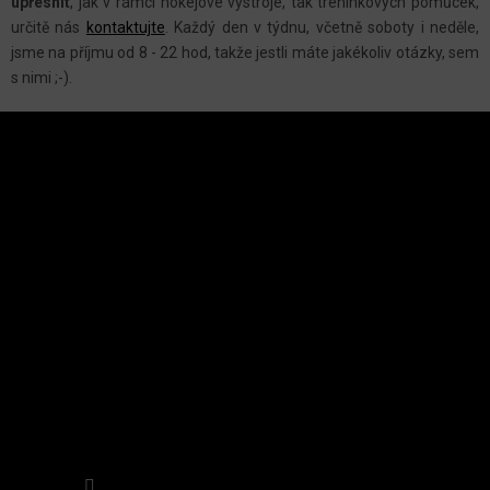
S
upřesnit
, jak v rámci hokejové výstroje, tak tréninkových pomůcek,
U
určitě nás
kontaktujte
.
Každý den v týdnu, včetně soboty i neděle,
jsme na příjmu od 8 - 22 hod, takže jestli máte jakékoliv otázky, sem
s nimi ;-).
Z
Á
P
A
INSTAGRAM
T
Í
Sledovat na Instagramu