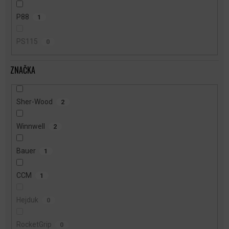
P88
1
PS115
0
ZNAČKA
Sher-Wood
2
Winnwell
2
Bauer
1
CCM
1
Hejduk
0
RocketGrip
0