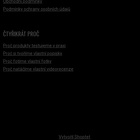
Obchodní podmínky
Podmínky ochrany osobních údajů
ČTYŘIKRÁT PROČ
Proč produkty testujeme v praxi
Proč si tvoříme vlastní popisky
Proč fotíme vlastní fotky
Proč natáčíme vlastní videorecenze
PŘIJÍMÁME ONLINE PLATBY
Vytvořil Shoptet