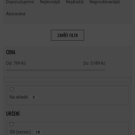
A
Doporučujeme
Nejlevnější
Nejdražší
Nejprodávanější
Z
E
Abecedně
N
Í
P
ZAVŘÍT FILTR
R
O
CENA
D
U
799
Kč
5189
Kč
K
T
Ů
Na skladě
3
URČENÍ
SR (senior)
18