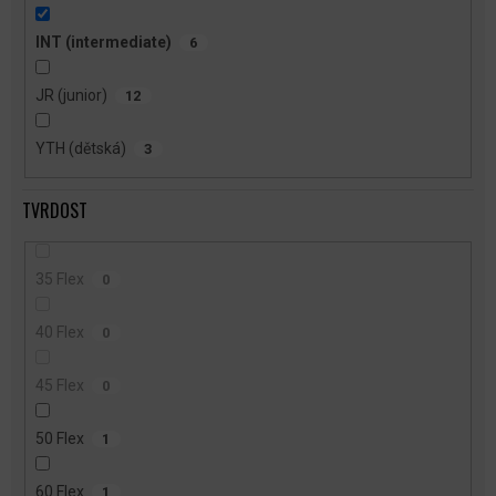
INT (intermediate)
6
JR (junior)
12
YTH (dětská)
3
TVRDOST
35 Flex
0
40 Flex
0
45 Flex
0
50 Flex
1
60 Flex
1