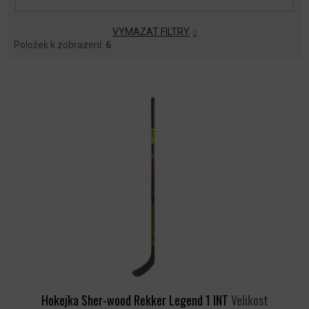
VYMAZAT FILTRY
Položek k zobrazení:
6
V
Ý
P
I
S
P
R
O
D
U
K
T
Ů
Hokejka Sher-wood Rekker Legend 1 INT
Velikost