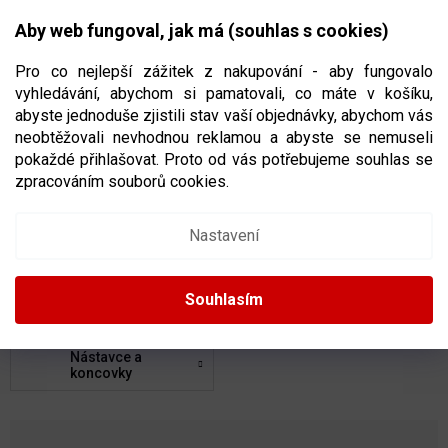
Přejít
NÁKUPNÍ
na
CZK
Aby web fungoval, jak má (souhlas s cookies)
obsah
KOŠÍK
Pro co nejlepší zážitek z nakupování - aby fungovalo
vyhledávání, abychom si pamatovali, co máte v košíku,
abyste jednoduše zjistili stav vaší objednávky, abychom vás
neobtěžovali nevhodnou reklamou a abyste se nemuseli
HOKEJKY
pokaždé přihlašovat. Proto od vás potřebujeme souhlas se
zpracováním souborů cookies.
Kompozitové
Dřevěné
Nastavení
Shafty
Čepele
Souhlasím
Nástavce a
koncovky
Ř