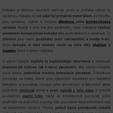
O
V
Hokejka je klíčovou součástí výstroje, proto je potřeba vybrat tu
L
správnou. Hokejky se
od sebe liší primárně materiálem
, ze kterého
Á
jsou vyrobeny. Vybrat si můžete
dřevěnou
nebo
kompozitovou
D
variantu
. Každá z nich má jiné parametry, mezi hokejisty
vynikají
A
především kompozitové hokejky
díky jejich lehkosti a odolnosti. Ty
C
dřevěné
jsou často
používány mezi rekreačními
a hobby hráči.
Svou
hokejku si také můžete složit na míru díky
shaftům
a
Í
čepelím
, které máme v nabídce.
P
R
U všech hokejek
najdete ty nejdůležitější informace
a vlastnosti
V
popsané jak textově
,
tak v rámci parametrů
, díky kterým můžete
K
mezi sebou
jednotlivé modely jednoduše porovnat
. Tréninkové
Y
pomůcky na hokej, které jsou výborným doplňkem pro každého
hokejistu a pomáhají rozvíjet jeho dovedností a šikovnost jsme
V
podrobně
otestovali
přímo
v praxi
,
natočili z toho videa
a vytvořili
Ý
produktům
vlastní fotky
, takže se tréninkových pomůcek určitě
P
podívejte na jednotlivé popisky, kde jsou často lepší informace než
I
od samotného výrobce. Přesto,
pokud byste potřebovali cokoliv