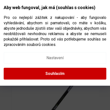
Přejít
NÁKUPNÍ
na
CZK
Aby web fungoval, jak má (souhlas s cookies)
obsah
KOŠÍK
Pro co nejlepší zážitek z nakupování - aby fungovalo
vyhledávání, abychom si pamatovali, co máte v košíku,
abyste jednoduše zjistili stav vaší objednávky, abychom vás
neobtěžovali nevhodnou reklamou a abyste se nemuseli
HOKEJKA WINNWELL RXW3 ABS SR
pokaždé přihlašovat. Proto od vás potřebujeme souhlas se
VELIKOST SENIOR
zpracováním souborů cookies.
89811/91101
Nastavení
Souhlasím