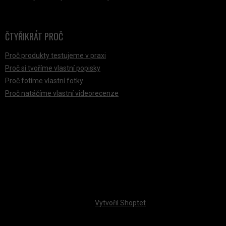
ČTYŘIKRÁT PROČ
Proč produkty testujeme v praxi
Proč si tvoříme vlastní popisky
Proč fotíme vlastní fotky
Proč natáčíme vlastní videorecenze
PŘIJÍMÁME ONLINE PLATBY
Vytvořil Shoptet