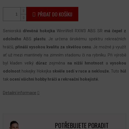
PŘIDAT DO KOŠÍKU
Seniorská
dřevěná hokejka
WinnWell RXW3 ABS SR
má
čepel z
odolného
ABS
plastu
. Je určena širokému spektru rekreačních
hráčů,
přináší vysokou kvalitu za skvělou cenu
. Je možné ji využít
ať už mezi mantinely na zimním stadionu či na rybníku. Při výrobě
byl kladen velký
důraz
zejména
na
nižší hmotnost
a
vysokou
odolnost
hokejky. Hokejka
skvěle sedí v ruce
a neklouže.
Tuto
hůl
tak
ocení všichni hobby hráči a rekreační hokejisté.
Detailní informace
POTŘEBUJETE PORADIT