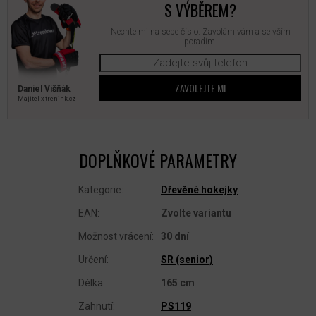
S VÝBĚREM?
Nechte mi na sebe číslo. Zavolám vám a se vším
poradím.
ZAVOLEJTE MI
Daniel Višňák
Majitel x‑trenink.cz
DOPLŇKOVÉ PARAMETRY
Kategorie
:
Dřevěné hokejky
EAN
:
Zvolte variantu
Možnost vrácení
:
30 dní
Určení
:
SR (senior)
Délka
:
165 cm
Zahnutí
:
PS119