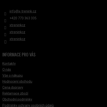
KONTAKT
info
@
x-trenink.cz
+420 ‭773 363 335
xtreninkcz
xtreninkcz
xtreninkcz
INFORMACE PRO VÁS
Kontakty
O nás
Vše o nákupu
Hodnocení obchodu
Cena dopravy
Reklamace zboží
Obchodní podmínky
Podmínky ochrany osobních údajů