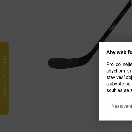
Aby web fu
Pro co nejl
abychom si 
stav vaší o
a abyste se
souhlas se 
Nastavení