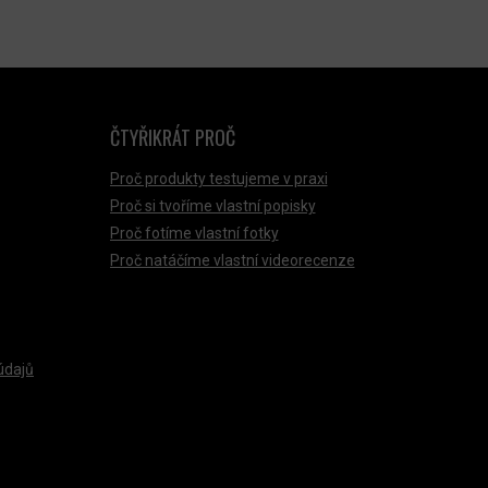
ČTYŘIKRÁT PROČ
Proč produkty testujeme v praxi
Proč si tvoříme vlastní popisky
Proč fotíme vlastní fotky
Proč natáčíme vlastní videorecenze
údajů