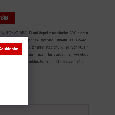
OŠÍKU
nWell RXW3 ABS JR
má
čepel z odolného
ABS
plastu
.
kreačních hráčů,
přináší vysokou kvalitu za skvělou
 mezi mantinely na zimním stadionu či na rybníku. Při
Souhlasím
ůraz
zejména
na
nižší hmotnost
a
vysokou
le sedí v ruce
a neklouže.
Tuto
hůl
tak
ocení všichni
té.