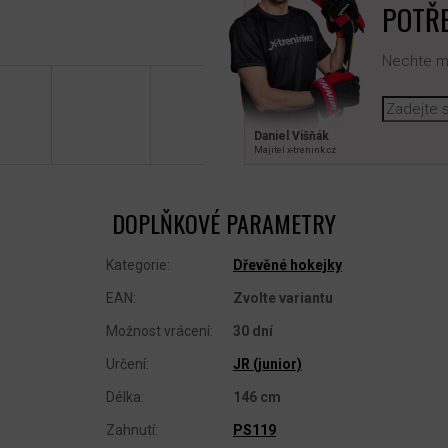
POTŘE
Nechte mi
Daniel Višňák
Majitel x‑trenink.cz
DOPLŇKOVÉ PARAMETRY
Kategorie
:
Dřevěné hokejky
EAN
:
Zvolte variantu
Možnost vrácení
:
30 dní
Určení
:
JR (junior)
Délka
:
146 cm
Zahnutí
:
PS119