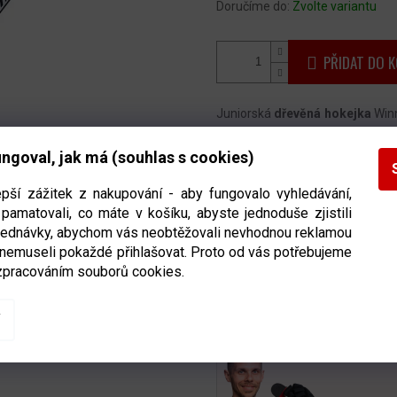
Doručíme do:
Zvolte variantu
PŘIDAT DO K
Juniorská
dřevěná hokejka
Win
Je určena širokému spektru re
ngoval, jak má (souhlas s cookies)
cenu
. Je možné ji využít ať už
výrobě byl kladen velký
d
epší zážitek z nakupování - aby fungovalo vyhledávání,
pamatovali, co máte v košíku, abyste jednoduše zjistili
odolnost
hokejky. Hokejka
skvě
bjednávky, abychom vás neobtěžovali nevhodnou reklamou
hobby hráči a rekreační hokejis
 nemuseli pokaždé přihlašovat. Proto od vás potřebujeme
zpracováním souborů cookies.
Detailní informace