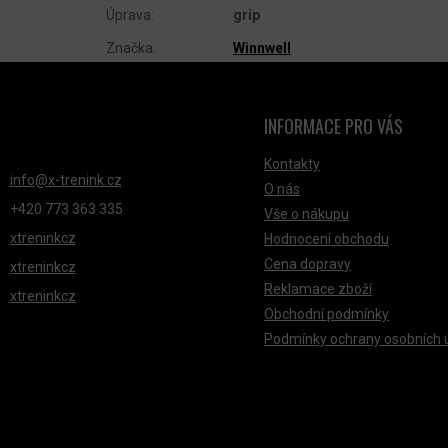
Úprava
:
grip
Značka
:
Winnwell
INFORMACE PRO VÁS
NTAKT
Kontakty
info
@
x-trenink.cz
O nás
+420 ‭773 363 335
Vše o nákupu
xtreninkcz
Hodnocení obchodu
Cena dopravy
xtreninkcz
Reklamace zboží
xtreninkcz
Obchodní podmínky
Podmínky ochrany osobních 