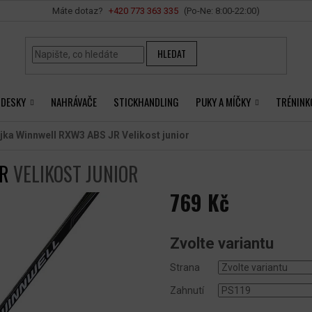
Vše o nákupu
+420 ‭773 363 335
HLEDAT
 DESKY
NAHRÁVAČE
STICKHANDLING
PUKY A MÍČKY
TRÉNINK
jka Winnwell RXW3 ABS JR
Velikost junior
JR
VELIKOST JUNIOR
769 Kč
Měrná
cena:
Zvolte variantu
Strana
Zahnutí