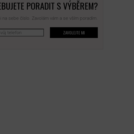
BUJETE PORADIT S VÝBĚREM?
 na sebe číslo. Zavolám vám a se vším poradím.
ZAVOLEJTE MI