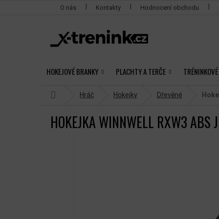
Přejít
O nás
Kontakty
Hodnocení obchodu
na
obsah
HOKEJOVÉ BRANKY
PLACHTY A TERČE
TRÉNINKOVÉ
Domů
Hráč
Hokejky
Dřevěné
Hoke
HOKEJKA WINNWELL RXW3 ABS 