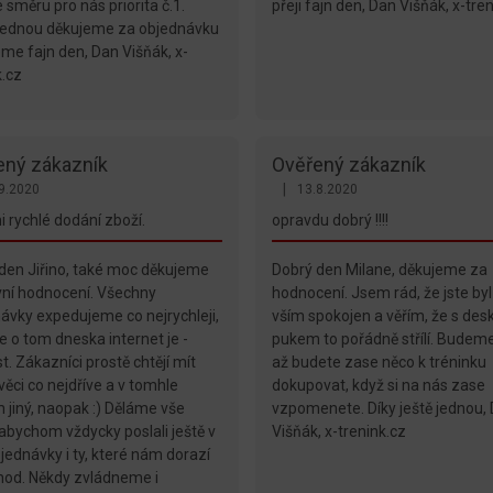
 směru pro nás priorita č.1.
přeji fajn den, Dan Višňák, x-tre
jednou děkujeme za objednávku
eme fajn den, Dan Višňák, x-
k.cz
ený zákazník
Ověřený zákazník
|
9.2020
13.8.2020
ení obchodu je 5 z 5 hvězdiček.
Hodnocení obchodu je 5 z 5 hvěz
i rychlé dodání zboží.
opravdu dobrý !!!!
den Jiřino, také moc děkujeme
Dobrý den Milane, děkujeme za
vní hodnocení. Všechny
hodnocení. Jsem rád, že jste byl
ávky expedujeme co nejrychleji,
vším spokojen a věřím, že s desk
e o tom dneska internet je -
pukem to pořádně střílí. Budeme
t. Zákazníci prostě chtějí mít
až budete zase něco k tréninku
ěci co nejdříve a v tomhle
dokupovat, když si na nás zase
 jiný, naopak :) Děláme vše
vzpomenete. Díky ještě jednou,
 abychom vždycky poslali ještě v
Višňák, x-trenink.cz
jednávky i ty, které nám dorazí
hod. Někdy zvládneme i