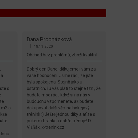
Dana Procházková
|
18.11.2020
diček.
Hodnocení obchodu je 5 z 5 hvězdiček.
Obchod bez problémů, zboží kvalitní.
.
Dobrý den Dano, děkujeme i vám za
 a
vaše hodnocení. Jsme rádi, že jste
byla spokojena. Stejně jako u
ste s
ostatních, i u vás platí to stejné tzn., že
e
budete moc rádi, když si na nás v
se
budoucnu vzpomenete, až budete
í m2 o
dokupovat další věci na hokejový
akže
trénink :) Ještě jednou díky a ať se s
máte
pukem i brankou dobře trénuje! D.
Višňák, x-trenink.cz
ednou