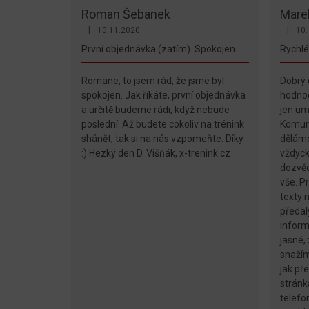
Roman Šebanek
Mare
|
|
10.11.2020
10.
Hodnocení obchodu je 5 z 5 hvězdiček.
Hodnoc
První objednávka (zatím). Spokojen.
Rychlé
Romane, to jsem rád, že jsme byl
Dobrý 
spokojen. Jak říkáte, první objednávka
hodnoc
a určitě budeme rádi, když nebude
jen um
poslední. Až budete cokoliv na trénink
Komuni
shánět, tak si na nás vzpomeňte. Díky
dělám
:) Hezký den D. Višňák, x-trenink.cz
vždyck
dozvěd
vše. P
texty 
předaly
inform
jasné,
snažím
jak př
stránk
telefon