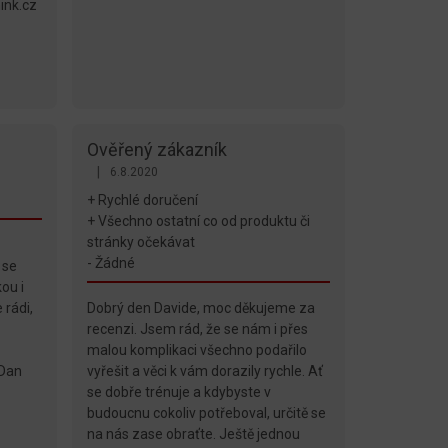
nink.cz
Ověřený zákazník
|
6.8.2020
diček.
Hodnocení obchodu je 5 z 5 hvězdiček.
+ Rychlé doručení
+ Všechno ostatní co od produktu či
stránky očekávat
- Žádné
 se
ou i
 rádi,
Dobrý den Davide, moc děkujeme za
recenzi. Jsem rád, že se nám i přes
malou komplikaci všechno podařilo
 Dan
vyřešit a věci k vám dorazily rychle. Ať
se dobře trénuje a kdybyste v
budoucnu cokoliv potřeboval, určitě se
na nás zase obraťte. Ještě jednou