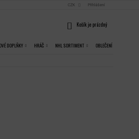
CZK
Přihlášení
NÁKUPNÍ
KOŠÍK
OVÉ DOPLŇKY
HRÁČ
NHL SORTIMENT
OBLEČENÍ