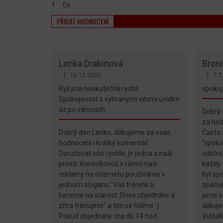
1
0x
PŘIDAT HODNOCENÍ
V
Ý
P
I
Lenka Drabinová
Bron
S
|
|
10.12.2020
7.1
Hodnocení obchodu je 5 z 5 hvězdiček.
Hodnoc
H
Byli jste neskutečně rychlí.
spoko
O
Spokojenost s vybranými věcmi uvidím
D
až po vánocích.
Dobrý 
N
za hod
O
Dobrý den Lenko, děkujeme za vaše
Často s
C
hodnocení i krátký komentář.
"spoko
E
Doručovat věci rychle, je jedna z naší
vděční
N
priorit. Koneckonců v rámci naší
každý 
Í
reklamy na internetu používáme v
byl sp
jednom sloganu "Váš trénink si
zpětně
bereme na starost. Dnes objednáte a
jsme s
zítra trénujete" a tím se řídíme :)
děkuje
Pokud objednáte cca do 14 hod
Višňák