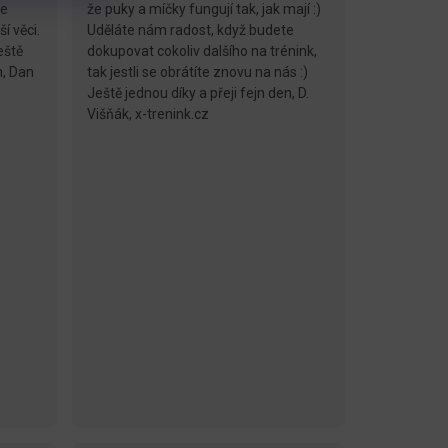
še
že puky a míčky fungují tak, jak mají :)
í věci.
Uděláte nám radost, když budete
eště
dokupovat cokoliv dalšího na trénink,
n, Dan
tak jestli se obrátíte znovu na nás :)
Ještě jednou díky a přeji fejn den, D.
Višňák, x-trenink.cz