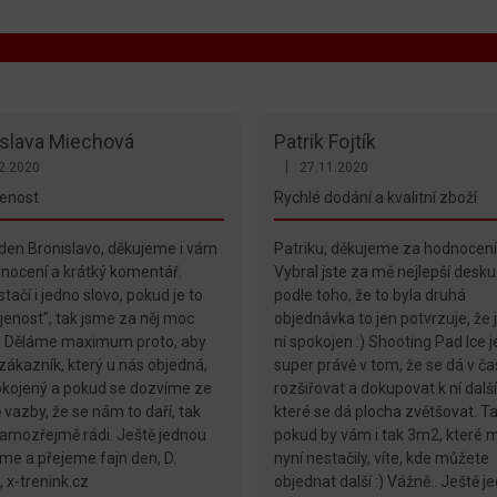
islava Miechová
Patrik Fojtík
|
2.2020
27.11.2020
ení obchodu je 5 z 5 hvězdiček.
Hodnocení obchodu je 5 z 5 hvěz
jenost
Rychlé dodání a kvalitní zboží
den Bronislavo, děkujeme i vám
Patriku, děkujeme za hodnocení
nocení a krátký komentář.
Vybral jste za mě nejlepší desku
tačí i jedno slovo, pokud je to
podle toho, že to byla druhá
jenost", tak jsme za něj moc
objednávka to jen potvrzuje, že j
. Děláme maximum proto, aby
ní spokojen :) Shooting Pad Ice j
zákazník, který u nás objedná,
super právě v tom, že se dá v ča
okojený a pokud se dozvíme ze
rozšiřovat a dokupovat k ní dalš
 vazby, že se nám to daří, tak
které se dá plocha zvětšovat. T
amozřejmě rádi. Ještě jednou
pokud by vám i tak 3m2, které 
me a přejeme fajn den, D.
nyní nestačily, víte, kde můžete
, x-trenink.cz
objednat další :) Vážně.. Ještě j