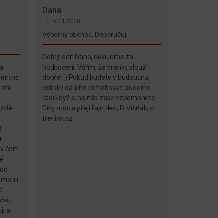
Dana
|
5.11.2020
diček.
Hodnocení obchodu je 5 z 5 hvězdiček.
Výborný obchod. Doporučuji
Dobrý den Dano, děkujeme za
a
hodnocení. Věřím, že branky slouží
dentně
dobře! :) Pokud budete v budoucnu
o mě
cokoliv dalšího potřebovat, budeme
rádi když si na nás zase vzpomenete.
aždé
Díky moc a přeji fajn den, D. Višňák, x-
trenink.cz
ě
u
 v čem
né
moc
 mohli
e
ičku
ji a