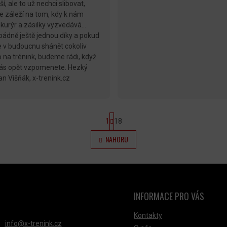
í, ale to už nechci slibovat,
e záleží na tom, kdy k nám
 kurýr a zásilky vyzvedává...
ádně ještě jednou díky a pokud
 v budoucnu shánět cokoliv
o na trénink, budeme rádi, když
nás opět vzpomenete. Hezký
an Višňák, x-trenink.cz
S
1
18
T
R
O
NAHORU
Á
V
N
K
L
O
V
Á
Á
D
N
INFORMACE PRO VÁS
Í
NTAKT
A
C
Kontakty
info
@
x-trenink.cz