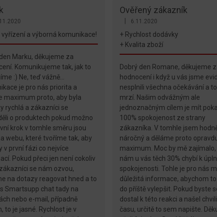
k
Ověřený zákazník
|
11.2020
6.11.2020
ení obchodu je 5 z 5 hvězdiček.
Hodnocení obchodu je 4 z 5 hvěz
 vyřízení a výborná komunikace!
+ Rychlost dodávky
+ Kvalita zboží
den Marku, děkujeme za
ení. Komunikujeme tak, jak to
Dobrý den Romane, děkujeme z
íme :) Ne, teď vážně...
hodnocení i když u vás jsme evi
kace je pro nás priorita a
nesplnili všechna očekávání a t
e maximum proto, aby byla
mrzí. Našim odvážným ale
y rychlá a zákazníci se
jednoznačným cílem je mít pok
ěli o produktech pokud možno
100% spokojenost ze strany
rvní krok v tomhle směru jsou
zákazníka. V tomhle jsem hodn
na webu, které tvoříme tak, aby
náročný a děláme proto opravd
 v první fázi co nejvíce
maximum. Moc by mě zajímalo,
ací. Pokud přeci jen není cokoliv
nám u vás těch 30% chybí k úpl
 zákazníci se nám ozvou,
spokojenosti. Tohle je pro nás 
e na dotazy reagovat hned a to
důležitá informace, abychom to
es Smartsupp chat tady na
do příště vylepšit. Pokud byste s
ách nebo e-mail, případně
dostal k této reakci a našel chvil
, to je jasné. Rychlost je v
času, určitě to sem napište. Děku