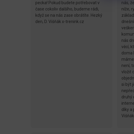
pecka! Pokud budete potřebovat v
nás, ž
čase cokoliv dalšího, budeme rádi,
níže, 
když se na nás zase obrátíte. Hezký
základ
den, D. Višňák x-trenink.cz
dnešní
vešker
komuni
nás dr
věcí, 
doma h
máme 
není, 
vložit
objedn
si být
nepřed
druhý 
interne
díky a
Višňák