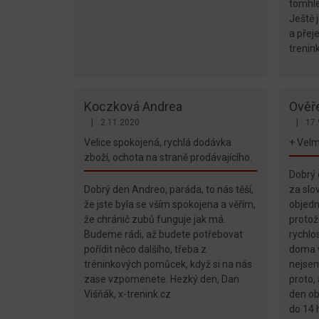
tomhle
Ještě 
a přej
trenin
Koczková Andrea
Ověř
|
|
2.11.2020
17.
Hodnocení obchodu je 5 z 5 hvězdiček.
Hodnoc
Velice spokojená, rychlá dodávka
+ Velm
zboží, ochota na straně prodávajícího.
Dobrý 
Dobrý den Andreo, paráda, to nás těší,
za slo
že jste byla se vším spokojena a věřím,
objedn
že chránič zubů funguje jak má.
protož
Budeme rádi, až budete potřebovat
rychlos
pořídit něco dalšího, třeba z
doma v
tréninkových pomůcek, když si na nás
nejsem
zase vzpomenete. Hezký den, Dan
proto,
Višňák, x-trenink.cz
den ob
do 14 