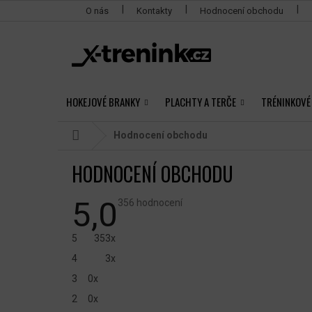
Přejít
O nás
Kontakty
Hodnocení obchodu
na
obsah
HOKEJOVÉ BRANKY
PLACHTY A TERČE
TRÉNINKOVÉ
Domů
Hodnocení obchodu
HODNOCENÍ OBCHODU
5,0
Průměrné
356 hodnocení
hodnocení
obchodu
je
5
353x
5,0
z
4
3x
5
hvězdiček.
3
0x
2
0x