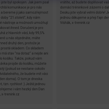
e jste byl spokojen. Jak jsem psal
vrátíte, až budete doplňovat va
rychlá komunikace je pro nás
domácí tréninkové zázemí o dalš
 a bereme ji jako samozřejmost
Desku jste vybral velmi dobře! J
 doby "21.století", kdy nám
jednou děkujeme a přeji fajn de
é nástroje a možnosti umožňují
Višňák, x-trenink.cz
kovat ihned. Doručení je pro
uhá z hlavních věcí, kdy 99,5%
které u nás objednáte, máte
ned druhý den, protože je
prostě skladem. Co skladem
to má stav "na dotaz" a nejde ani
 do košíku. Takže, pokud vám
ávka projde do košíku, můžete
 jistý (pokud se nestane cokoliv
vídatelného, že budete mít věci
den doma). O tom je dneska
t, tzn. rychlost :) Ještě jednou
 přejeme i vám hezký den Dan
, x-trenink.cz