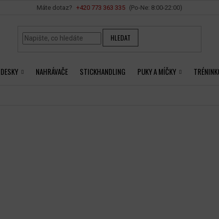
Vše o nákupu
+420 ‭773 363 335
HLEDAT
 DESKY
NAHRÁVAČE
STICKHANDLING
PUKY A MÍČKY
TRÉNINK