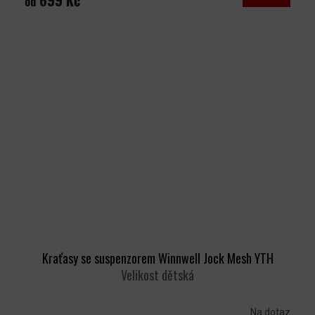
699 Kč
od
Kraťasy se suspenzorem Winnwell Jock Mesh YTH
Velikost dětská
Na dotaz