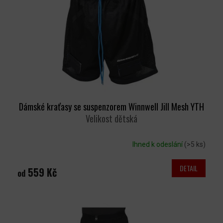
P
R
O
D
U
K
T
Ů
Dámské kraťasy se suspenzorem Winnwell Jill Mesh YTH
Velikost dětská
Ihned k odeslání
(>5 ks)
DETAIL
559 Kč
od