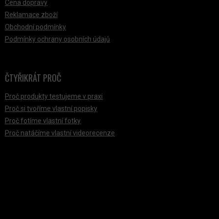
Cena dopravy
Reklamace zboží
Obchodní podmínky
Podmínky ochrany osobních údajů
ČTYŘIKRÁT PROČ
Proč produkty testujeme v praxi
Proč si tvoříme vlastní popisky
Proč fotíme vlastní fotky
Proč natáčíme vlastní videorecenze
PŘIJÍMÁME ONLINE PLATBY