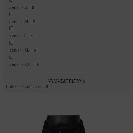
senior - S
5
senior - M
5
senior - L
5
senior - XL
5
senior - XXL
3
VYMAZAT FILTRY
Položek k zobrazení:
4
V
Ý
P
I
S