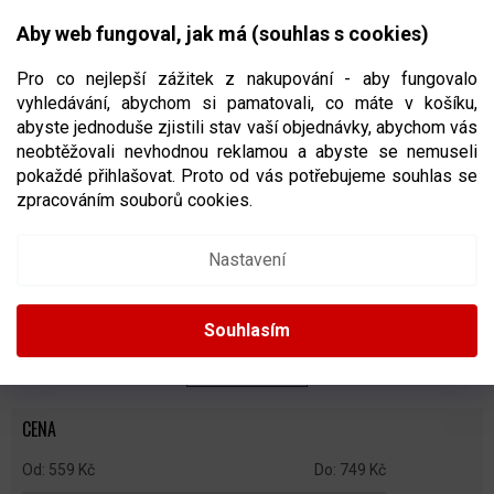
Přejít
NÁKUPNÍ
na
CZK
Aby web fungoval, jak má (souhlas s cookies)
obsah
KOŠÍK
Pro co nejlepší zážitek z nakupování - aby fungovalo
vyhledávání, abychom si pamatovali, co máte v košíku,
abyste jednoduše zjistili stav vaší objednávky, abychom vás
neobtěžovali nevhodnou reklamou a abyste se nemuseli
DVOUDÍLNÁ RIBANA
pokaždé přihlašovat. Proto od vás potřebujeme souhlas se
zpracováním souborů cookies.
Ř
A
Doporučujeme
Nejlevnější
Nejdražší
Nejprodávanější
Nastavení
Z
E
Abecedně
N
Souhlasím
Í
P
ZAVŘÍT FILTR
R
O
CENA
D
U
559
Kč
749
Kč
K