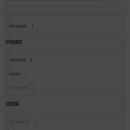
T
Ů
Na skladě
3
VÝROBCE
Winnwell
3
Bauer
1
Sherwood
0
URČENÍ
SR (senior)
0