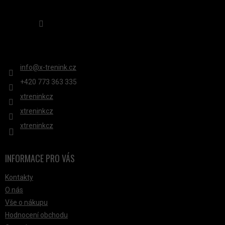
V
Sledovat na Instagramu
Ý
P
KONTAKT
I
S
info
@
x-trenink.cz
U
+420 ‭773 363 335
xtreninkcz
xtreninkcz
xtreninkcz
INFORMACE PRO VÁS
Kontakty
O nás
Vše o nákupu
Hodnocení obchodu