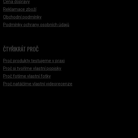
Cena dopravy
Reklamace zboží
Obchodní podmínky
Podmínky ochrany osobních údajů
ČTYŘIKRÁT PROČ
Proč produkty testujeme v praxi
Proč si tvoříme vlastní popisky
Proč fotíme vlastní fotky
Proč natáčíme vlastní videorecenze
PŘIJÍMÁME ONLINE PLATBY