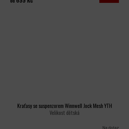
699 Kč
od
Kraťasy se suspenzorem Winnwell Jock Mesh YTH
Velikost dětská
Na dotaz