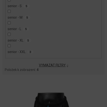
senior - S
5
senior - M
5
senior - L
5
senior - XL
5
senior - XXL
3
VYMAZAT FILTRY
Položek k zobrazení:
4
V
Ý
P
I
S