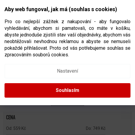
Přejít
NÁKUPNÍ
na
CZK
Aby web fungoval, jak má (souhlas s cookies)
obsah
KOŠÍK
Pro co nejlepší zážitek z nakupování - aby fungovalo
vyhledávání, abychom si pamatovali, co máte v košíku,
abyste jednoduše zjistili stav vaší objednávky, abychom vás
neobtěžovali nevhodnou reklamou a abyste se nemuseli
DVOUDÍLNÁ RIBANA
pokaždé přihlašovat. Proto od vás potřebujeme souhlas se
zpracováním souborů cookies.
Ř
A
Doporučujeme
Nejlevnější
Nejdražší
Nejprodávanější
Nastavení
Z
E
Abecedně
N
Souhlasím
Í
P
ZAVŘÍT FILTR
R
O
CENA
D
U
559
Kč
749
Kč
K