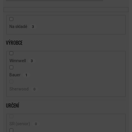
T
Ů
Na skladě
3
VÝROBCE
Winnwell
3
Bauer
1
Sherwood
0
URČENÍ
SR (senior)
0