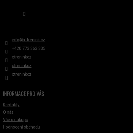
V
Sledovat na Instagramu
Ý
P
KONTAKT
I
S
info
@
x-trenink.cz
U
+420 ‭773 363 335
xtreninkcz
xtreninkcz
xtreninkcz
INFORMACE PRO VÁS
Kontakty
O nás
Vše o nákupu
Hodnocení obchodu