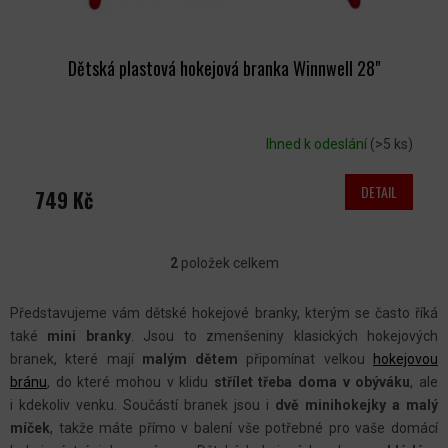
Dětská plastová hokejová branka Winnwell 28"
Ihned k odeslání
(>5 ks)
DETAIL
749 Kč
2
položek celkem
O
V
Představujeme vám dětské hokejové branky, kterým se často říká
L
také
mini branky
. Jsou to zmenšeniny klasických hokejových
Á
branek, které mají
malým dětem
připomínat velkou
hokejovou
D
bránu
, do které mohou v klidu
střílet třeba doma v obýváku
, ale
A
i kdekoliv venku. Součástí branek jsou i
dvě minihokejky a malý
C
míček
, takže máte přímo v balení vše potřebné pro vaše domácí