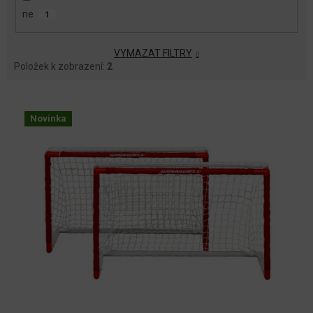
ne
1
VYMAZAT FILTRY
Položek k zobrazení:
2
V
Ý
Novinka
P
I
S
P
R
O
D
U
K
T
Ů