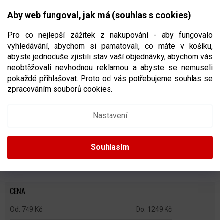
Přejít
NÁKUPNÍ
na
CZK
Aby web fungoval, jak má (souhlas s cookies)
obsah
KOŠÍK
Pro co nejlepší zážitek z nakupování - aby fungovalo
vyhledávání, abychom si pamatovali, co máte v košíku,
abyste jednoduše zjistili stav vaší objednávky, abychom vás
neobtěžovali nevhodnou reklamou a abyste se nemuseli
HOKEJOVÉ BRANKY PRO DĚTI
pokaždé přihlašovat. Proto od vás potřebujeme souhlas se
zpracováním souborů cookies.
Ř
A
Doporučujeme
Nejlevnější
Nejdražší
Nejprodávanější
Nastavení
Z
E
Abecedně
N
Souhlasím
Í
P
ZAVŘÍT FILTR
R
O
CENA
D
U
749
Kč
1249
Kč
K