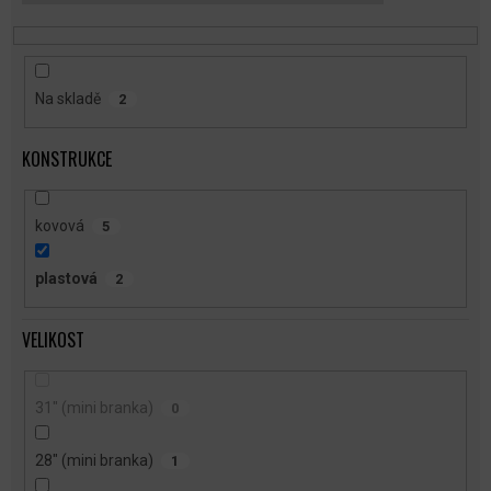
T
Ů
Na skladě
2
KONSTRUKCE
kovová
5
plastová
2
VELIKOST
31" (mini branka)
0
28" (mini branka)
1