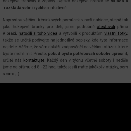
hokejové tréninky a zápasy. Dětská hokejová branka se
skládá a
Í
rozkládá velmi rychle
a intuitivně.
P
R
Naprostou většinu tréninkových pomůcek v naší nabídce, stejně tak
V
jako hokejové branky pro děti, jsme podrobně
otestovali
přímo
K
v praxi
,
natočili z toho videa
a vytvořili k produktům
vlastní fotky
,
Y
takže se určitě podívejte na jednotlivé popisky, kde tyto informace
najdete. Věříme, že vám dokáží zodpovědět na většinu otázek, které
V
byste mohli mít. Přesto,
pokud byste potřebovali cokoliv upřesnit
,
Ý
určitě nás
kontaktujte
. Každý den v týdnu včetně soboty i neděle
P
jsme na příjmu od 8 - 22 hod, takže jestli máte jakékoliv otázky, sem
I
s nimi. ;-)
S
Z
U
Á
P
A
INSTAGRAM
T
Í