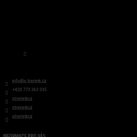
Sledovat na Instagramu
KONTAKT
info
@
x-trenink.cz
+420 ‭773 363 335
xtreninkcz
xtreninkcz
xtreninkcz
INFORMACE PRO VÁS