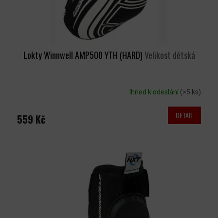
K
T
Ů
Lokty Winnwell AMP500 YTH (HARD)
Velikost dětská
Ihned k odeslání
(>5 ks)
DETAIL
559 Kč