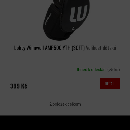
Lokty Winnwell AMP500 YTH (SOFT)
Velikost dětská
Ihned k odeslání
(>5 ks)
DETAIL
399 Kč
2
položek celkem
O
V
Z
L
Á