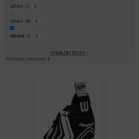
dětské - S
2
dětské - M
2
dětské - L
2
VYMAZAT FILTRY
Položek k zobrazení:
2
V
Ý
P
I
S
P
R
O
D
U