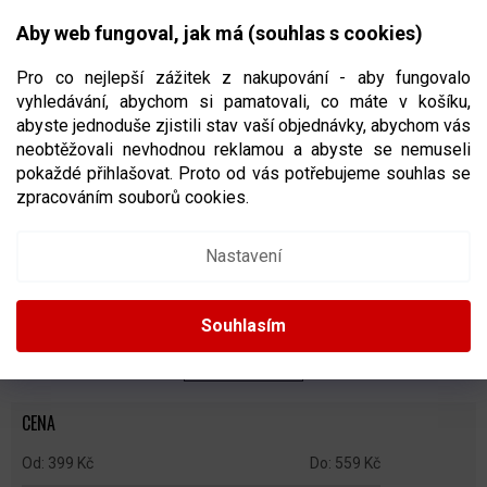
Přejít
NÁKUPNÍ
na
CZK
Aby web fungoval, jak má (souhlas s cookies)
obsah
KOŠÍK
Pro co nejlepší zážitek z nakupování - aby fungovalo
vyhledávání, abychom si pamatovali, co máte v košíku,
abyste jednoduše zjistili stav vaší objednávky, abychom vás
neobtěžovali nevhodnou reklamou a abyste se nemuseli
DĚTSKÉ CHRÁNIČE LOKTŮ
pokaždé přihlašovat. Proto od vás potřebujeme souhlas se
zpracováním souborů cookies.
Ř
A
Doporučujeme
Nejlevnější
Nejdražší
Nejprodávanější
Nastavení
Z
E
Abecedně
N
Souhlasím
Í
P
ZAVŘÍT FILTR
R
O
CENA
D
U
399
Kč
559
Kč
K