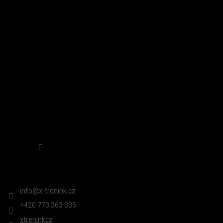
P
A
INSTAGRAM
T
Í
Sledovat na Instagramu
KONTAKT
info
@
x-trenink.cz
+420 ‭773 363 335
xtreninkcz