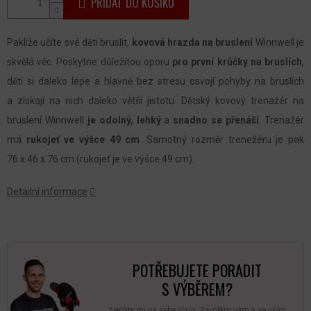
PŘIDAT DO KOŠÍKU
Pakliže učíte své děti bruslit,
kovová hrazda
na bruslení
Winnwell je
skvělá věc. Poskytne důležitou oporu
pro první krůčky na bruslích
,
děti si daleko lépe a hlavně bez stresu osvojí pohyby na bruslích
a získají na nich daleko větší jistotu. Dětský kovový trenažér na
bruslení Winnwell
je odolný, lehký
a
snadno se přenáší
. Trenažér
má
rukojeť ve výšce 49 cm
. Samotný rozměr trenežéru je pak
76 x 46 x 76 cm (rukojeť je ve výšce 49 cm).
Detailní informace
POTŘEBUJETE PORADIT
S VÝBĚREM?
Nechte mi na sebe číslo. Zavolám vám a se vším