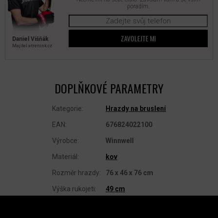
poradím.
ZAVOLEJTE MI
Daniel Višňák
Majitel x‑trenink.cz
DOPLŇKOVÉ PARAMETRY
Kategorie
:
Hrazdy na bruslení
EAN
:
676824022100
Výrobce
:
Winnwell
Materiál
:
kov
Rozměr hrazdy
:
76 x 46 x 76 cm
Výška rukojeti
:
49 cm
Z
Á