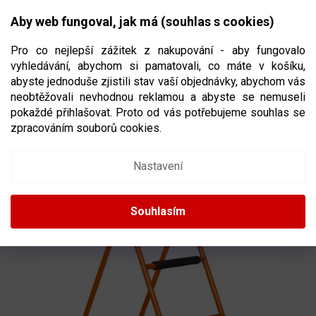
Přejít
NÁKUPNÍ
na
CZK
Aby web fungoval, jak má (souhlas s cookies)
obsah
KOŠÍK
Pro co nejlepší zážitek z nakupování - aby fungovalo
vyhledávání, abychom si pamatovali, co máte v košíku,
abyste jednoduše zjistili stav vaší objednávky, abychom vás
neobtěžovali nevhodnou reklamou a abyste se nemuseli
DĚTSKÁ HRAZDA NA BRUSLENÍ
pokaždé přihlašovat. Proto od vás potřebujeme souhlas se
WINNWELL PRO
RUKOJEŤ VE VÝŠCE 49
zpracováním souborů cookies.
CM
Nastavení
1340
Souhlasím