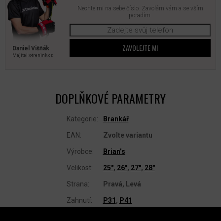
Nechte mi na sebe číslo. Zavolám vám a se vším
poradím.
ZAVOLEJTE MI
Daniel Višňák
Majitel x‑trenink.cz
DOPLŇKOVÉ PARAMETRY
Kategorie
:
Brankář
EAN
:
Zvolte variantu
Výrobce
:
Brian’s
Velikost
:
25"
,
26"
,
27"
,
28"
Strana
:
Pravá, Levá
Zahnutí
:
P31
,
P41
Z