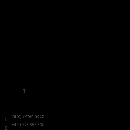
Á
P
A
INSTAGRAM
T
Í
Sledovat na Instagramu
KONTAKT
info
@
x-trenink.cz
+420 ‭773 363 335