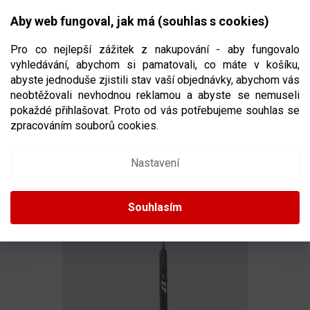
Přejít
NÁKUPNÍ
na
CZK
Aby web fungoval, jak má (souhlas s cookies)
obsah
KOŠÍK
Pro co nejlepší zážitek z nakupování - aby fungovalo
vyhledávání, abychom si pamatovali, co máte v košíku,
abyste jednoduše zjistili stav vaší objednávky, abychom vás
neobtěžovali nevhodnou reklamou a abyste se nemuseli
BRANKÁŘSKÁ HOKEJKA BRIAN’S GSP3 SR
pokaždé přihlašovat. Proto od vás potřebujeme souhlas se
VÍCE VELIKOSTÍ
zpracováním souborů cookies.
Nastavení
Souhlasím